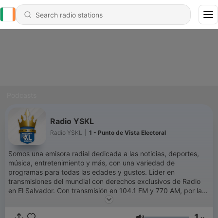
Podcasts
Radio YSKL
Radio YSKL
|
1 - Punto de Vista Electoral
Somos una emisora radial dedicada a las noticias, deportes,
música, entretenimiento y más, con una variedad de
programas para todas las edades y gustos. Lider en
transmisiones del mundial con derechos exclusivos de Radio
en El Salvador. Con transmisión en 104.1 FM y 770 AM, por la
web www.radioyskl.com
1