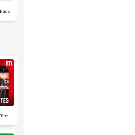
litics
Têtes