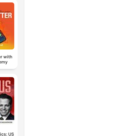
r with
remy
tics: US