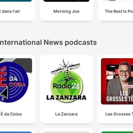
 dans l'air
Morning Joe
The Rest Is Po
International News podcasts
 É da Coisa
La Zanzara
Les Grosses 