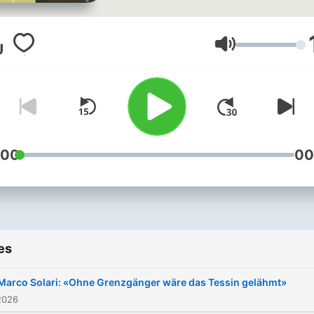
aus Gesellschaft, Politik u
Wirtschaft diskutiert und
vertieft.
Volume
:00
00
es
Marco Solari: «Ohne Grenzgänger wäre das Tessin gelähmt»
2026