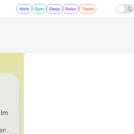
Work
Gym
Sleep
Relax
Travel
|
2865 - Marco Solari: «Ohne Grenz
 Im
en