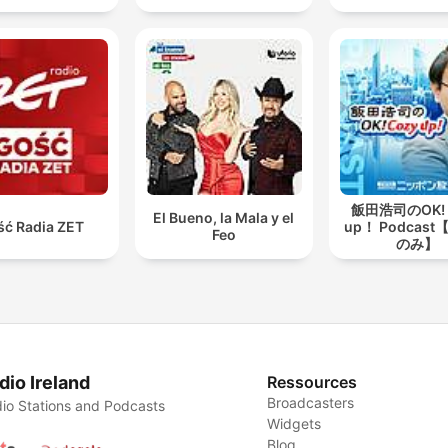
飯田浩司のOK! 
El Bueno, la Mala y el
ść Radia ZET
up！ Podcas
Feo
のみ】
dio Ireland
Ressources
Broadcasters
io Stations and Podcasts
Widgets
Blog