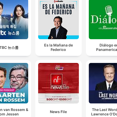
Es la Mañana de
Diálogo e
JTBC 뉴스룸
Federico
Panameric
n van Rossem &
The Last Word
News File
om Jessen
Lawrence O’Do