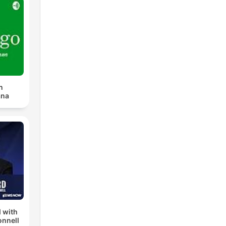
n
ana
 with
nnell