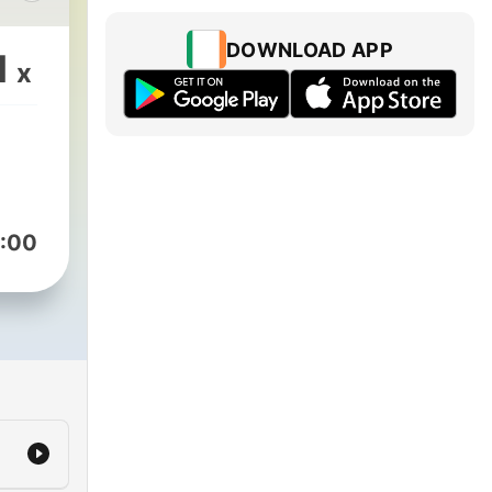
nd
DOWNLOAD APP
1
x
:00