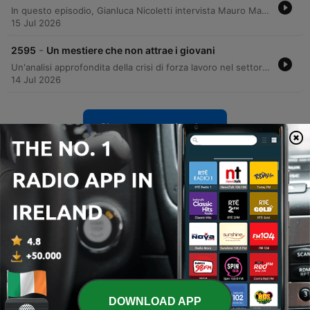
In questo episodio, Gianluca Nicoletti intervista Mauro Manca, mental neurotrainer, per discutere della nuova edizione del libro 'Leggimi nel pensiero'. La conversazione esplora il concetto di 'aggiornamento' mentale e l'importanza di superare i propri 'punti di ripristino' per evitare di rimanere intrappolati in comportamenti o identità basate sul dolore. Il dialogo prosegue analizzando il passaggio dall'analisi del comportamento all'osservazione dell'essenza profonda degli adolescenti, criticando l'uso di etichette cliniche che disumanizzano l'individuo. L'approccio scientifico proposto si focalizza sull'interazione dei fattori che portano al disagio, promuovendo la curiosità e l'impudicizia come strumenti essenziali per la rivelazione di sé contro la frenesia della produttività moderna.
15 Jul 2026
-
2595
Un mestiere che non attrae i giovani
Un'analisi approfondita della crisi di forza lavoro nel settore dell'autotrasporto in Italia, con un'intervista ad Alberto Talman, autotrasportatore e influencer su TikTok. La discussione esplora la mancanza di attrattività della professione per i giovani, le difficoltà legate alla formazione e la necessità di cambiare la narrazione sociale del mestiere. Il dibattito affronta inoltre le criticità operative, l'eccessiva burocrazia e la concorrenza sleale delle grandi aziende logistiche. Vengono esaminati gli impatti della delocalizzazione verso l'Est Europa e le normative italiane che penalizzano i conducenti esperti, mettendo a rischio la trasmissione generazionale delle competenze nel settore.
14 Jul 2026
Show more episodes
See all
More News podcasts
DOWNLOAD APP