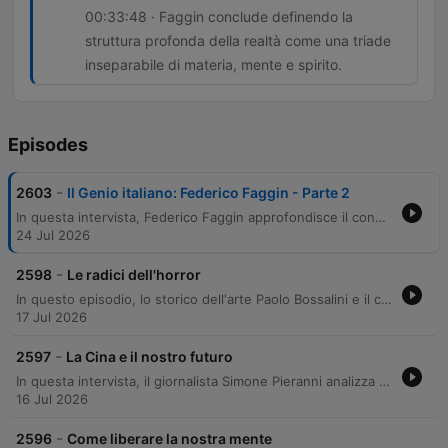
00:33:48 · Faggin conclude definendo la
struttura profonda della realtà come una triade
inseparabile di materia, mente e spirito.
Episodes
-
2603
Il Genio italiano: Federico Faggin - Parte 2
In questa intervista, Federico Faggin approfondisce il concetto di responsabilità individuale e critica lo scientismo, una visione che riduce la realtà a pura meccanica o matematica. L'autore esplora i limiti dell'intelligenza artificiale, sottolineando come la coscienza sia un campo fondamentale che precede la materia. Il dialogo prosegue analizzando l'integrazione necessaria tra scienza e spiritualità, proponendo una visione olistica in cui ragione e intuizione convergono. Faggin sostiene che la realtà sia un'unità composta da materia, mente e spirito, superando la separazione tra l'aspetto razionale e quello esperienziale.
24 Jul 2026
-
2598
Le radici dell'horror
In questo episodio, lo storico dell'arte Paolo Bossalini e il conduttore analizzano la natura della tortura, distinguendo tra l'immaginario gotico-letterario e la realtà storica. La discussione esplora come molti strumenti famosi siano in realtà invenzioni romantiche successive, mentre la vera violenza storica era più rudimentale. Il percorso prosegue analizzando l'evoluzione verso forme moderne di tortura psicologica, come la privazione del sonno, e il ruolo dell'iconografia religiosa nel rappresentare il martirio. Infine, viene tracciato un parallelismo tra la gogna storica e la moderna 'gogna mediatica' dei social network.
17 Jul 2026
-
2597
La Cina e il nostro futuro
In questa intervista, il giornalista Simone Pieranni analizza l'evoluzione del rapporto tra Cina e Stati Uniti, passando dalla fascinazione per il modello americano degli anni '80 alla moderna competizione tecnologica. Viene esplorato come la cultura di massa e l'innovazione digitale abbiano trasformato la percezione cinese, portando oggi il Paese a un ruolo di leadership nell'intelligenza artificiale e nella robotica. L'analisi prosegue approfondendo l'avanzamento tecnologico cinese, con particolare attenzione all'integrazione dell'IA nell'educazione e al rapporto tra progresso tecnico e controllo sociale. Infine, viene esaminata la visione sinocentrica della Cina nel contesto geopolitico globale, analizzando le sfide di una possibile mediazione nei conflitti mondiali e il rischio di una futura divergenza tecnologica tra i due blocchi superpotenze.
16 Jul 2026
-
2596
Come liberare la nostra mente