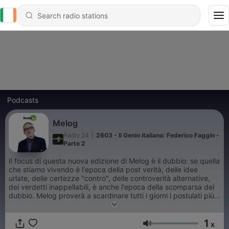
Podcasts
Melog
Radio 24
|
2603 - Il Genio italiano: Federico Faggin -
Parte 2
Il focus di questa nuova edizione di Melog è il dubbio: se quella
che stiamo vivendo è l'epoca della post verità, delle idee
urlate, delle certezze "contro", delle controverità alternative,
dei verdetti inappellabili, è anche l'epoca della scomparsa del
dubbio. Melog proverà a scardinare tutti i giorni i postulati più
ferrei del "flusso" social-mediatico con le sue domande e le sue
provocazioni che porremo ogni volta agli italiani in ascolto.
1
x
Volume