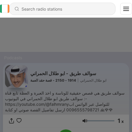
Podcasts
سوالف طريق - ابو طلال الحمراني
1914 - 2150 - قصة حقد العمة
|
ابو طلال الحمراني
سوالف طريق هي قصص حقيقية للوناسة و اخذ العبرة و العظة تابع قناة
سوالف طريق ابو طلال الحمراني في اليوتيوب :-
https://youtube.com/@falhmranyللتواصل عبر الواتس اب
0096555798721 ارسل تفاصيل القصة صوتي او كتابة 🙏🌹🌹
1
x
Volume