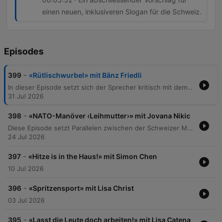
einen neuen, inklusiveren Slogan für die Schweiz.
Episodes
-
399
«Rütlischwurbel» mit Bänz Friedli
In dieser Episode setzt sich der Sprecher kritisch mit dem Schweizer Nationalverständnis und den Mythen der Identität auseinander. Anhand von Beispielen wie dem Besuch von Bundesrat Parmelin in den USA, der Verwendung von Slogans wie „Switzerland great since 1291“ und der Rolle von McDonald's als Sponsor des Eidgenössischen Schwing- und Älplerfestes wird hinterfragt, ob die Schweiz ein geografisches Land oder eine rein ideelle „Willensnation“ ist. Der Beitrag reflektiert über den Zusammenhalt in einer multikulturellen Gesellschaft und problematisiert die Nutzung historischer Erzählungen zur Legitimierung von Nationalismus.
31 Jul 2026
-
398
«NATO-Manöver ‹Leihmutter›» mit Jovana Nikic
Diese Episode setzt Parallelen zwischen der Schweizer Munitionspolitik und den gesellschaftlichen Debatten um Leihmutterschaft sowie die sinkende Geburtenrate in der Schweiz. Der Sprecher kritisiert eine vermeintliche Doppelmoral, bei der Verbote im Inland durch Umgehung über die Landesgrenzen hinweg faktisch akzeptiert werden, ähnlich wie bei der Weiterleitung von Munition über NATO-Partner. Zudem wird die finanzielle Belastung durch Kita-Kosten und steigende Krankenkassenprämien thematisiert, welche die Familienplanung in der Schweiz massiv erschweren. Die Analyse stellt die These auf, dass das Schweizer Staatssystem die Familiengründung zu einem Luxusgut degradiert hat und fordert politische Reformen zur Entlastung von Familien.
24 Jul 2026
-
397
«Hitze is in the Haus!» mit Simon Chen
10 Jul 2026
-
396
«Spritzensport» mit Lisa Christ
03 Jul 2026
-
395
«Lasst die Leute doch arbeiten!» mit Lisa Catena