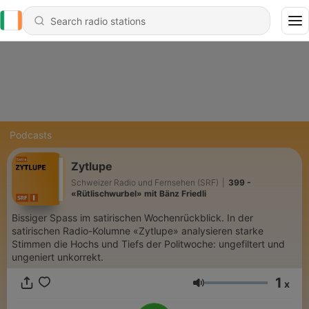
Podcasts
Zytlupe
Schweizer Radio und Fernsehen (SRF)
|
399 -
«Rütlischwurbel» mit Bänz Friedli
Bissiger Spass im satirischen Wochenrückblick. In der
satirischen Radio-Kolumne «Zytlupe» analysieren starke
Stimmen die Hochs und Tiefs der Politwoche: ungefiltert und
ungeniert unkorrekt.
1
x
Volume