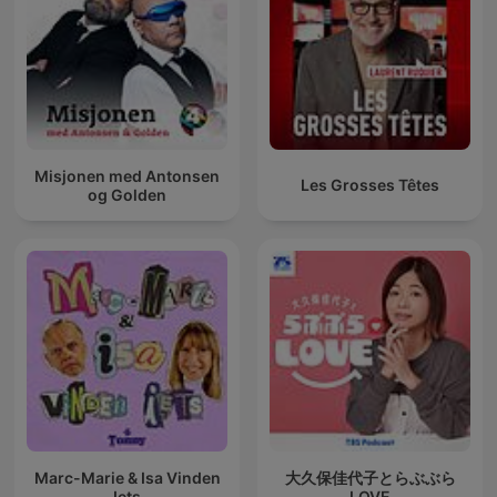
Misjonen med Antonsen
Les Grosses Têtes
og Golden
Marc-Marie & Isa Vinden
大久保佳代子とらぶぶら
Iets
LOVE