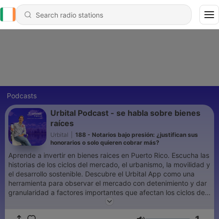
Podcasts
Urbital Podcast - se habla sobre bienes
raíces
Urbital
|
188 - Notarios bajo presión: ¿justifican sus
honorarios o solo quieren cobrar más?
Aprende a invertir en bienes raices en Puerto Rico. Escucha las
historias de los ciclos del mercado, el urbanismo, la movilidad y
el desarrollo sostenible. Descubre el Urbital App como una
herramienta para observar el mercado con detenimiento y dar
granularidad a factores importantes que afectan los ciclos del
mercado y las oportunidades disponibles en estos momentos.
Host: - Giancarlo González Ascar