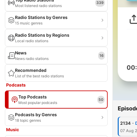
339
Most listened radio stations
Radio Stations by Genres
15 music genres
Radio Stations by Regions
Local radio stations
News
16
News radio stations
00
Recommended
List of the best radio stations
Podcasts
Top Podcasts
50
Most popular podcasts
Episod
Podcasts by Genres
18 topic genres
-
2134
Music
07 Aug 