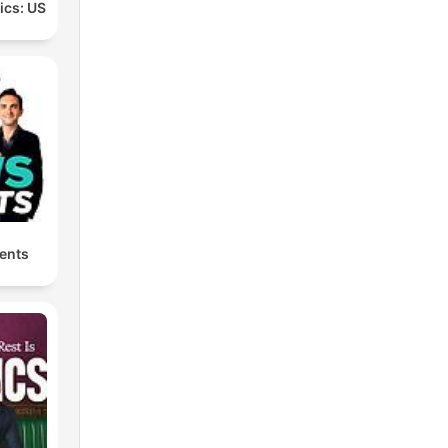
tics: US
ents