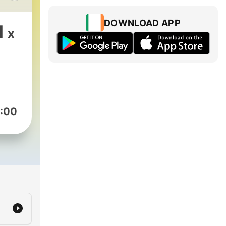
r
DOWNLOAD APP
1
x
gen
:00