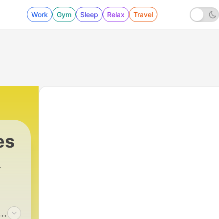
Work
Gym
Sleep
Relax
Travel
es