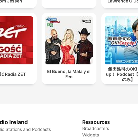
om Jessen
Lawrence O’Do
飯田浩司のOK! 
El Bueno, la Mala y el
ść Radia ZET
up！ Podcas
Feo
のみ】
dio Ireland
Ressources
Broadcasters
io Stations and Podcasts
Widgets