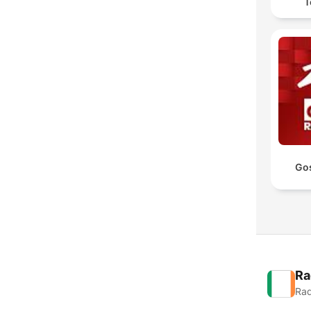
T
Go
Ra
Rad