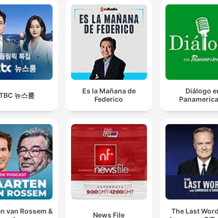
Es la Mañana de
Diálogo e
JTBC 뉴스룸
Federico
Panameric
n van Rossem &
The Last Word
News File