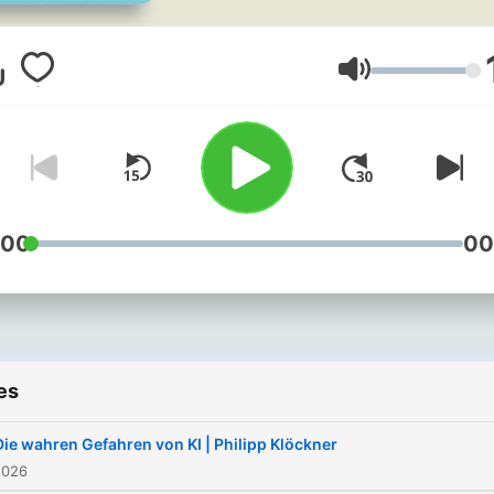
brennenden Fragen unsere
Zeit und besprechen das
Weltgeschehen. Neue Fol
Volume
erscheinen jeden Werktag.
:00
00
es
Die wahren Gefahren von KI | Philipp Klöckner
2026