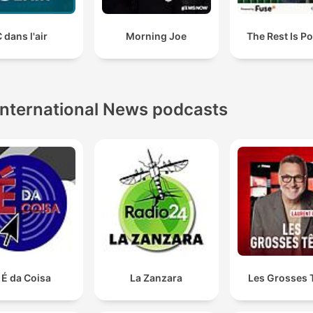
 dans l'air
Morning Joe
The Rest Is Po
International News podcasts
 É da Coisa
La Zanzara
Les Grosses 