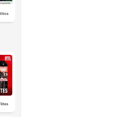
litics
Têtes