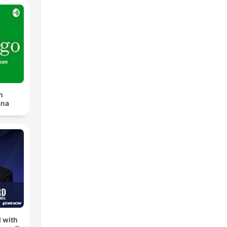
n
ana
 with