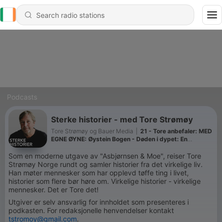
Podcasts
Sterke historier - med Tore Strømøy
Tore Strømøy og Bauer Media
|
21 - Tore anbefaler: MED
EGNE ØYNE: Øystein Bogen - Døden i dypet: En
tikkende bombe i Norskehavet
Som en moderne utgave av "Asbjørnsen & Moe", reiser Tore
Strømøy Norge rundt og samler historier fra det virkelige liv.
Han møter mennesker som har opplevd tøffe ting i livet,
historier som flere bør høre om. Virkelige historier - virkelige
mennesker. Det er Tore det!
Utgiver er selv ansvarlig for innholdet som presenteres i
podkasten. For redaksjonelle henvendelser kontakt
tstromoy@gmail.com
.