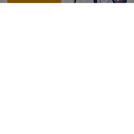
Música Cristiana Mx
De Jortcast
Mufti Menk
Relationships Made Easy