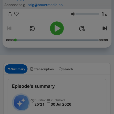
Annonsesalg:
salg@bauermedia.no
1
x
Volume
00:00
00:00
Summary
Transcription
Search
Episode's summary
Duration
Published
25:21
30 Jul 2026