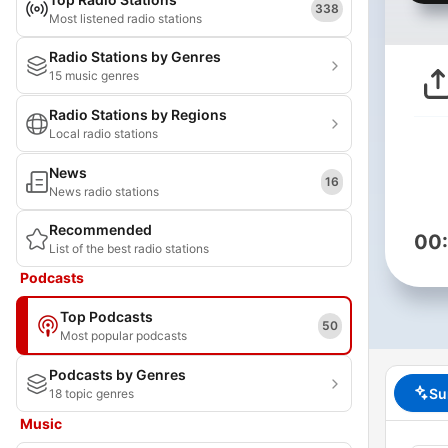
338
Most listened radio stations
Radio Stations by Genres
15 music genres
Radio Stations by Regions
Local radio stations
News
16
News radio stations
Recommended
00
List of the best radio stations
Podcasts
Top Podcasts
50
Most popular podcasts
Podcasts by Genres
Su
18 topic genres
Music