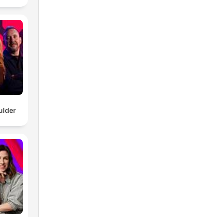
s de
ulder
ar