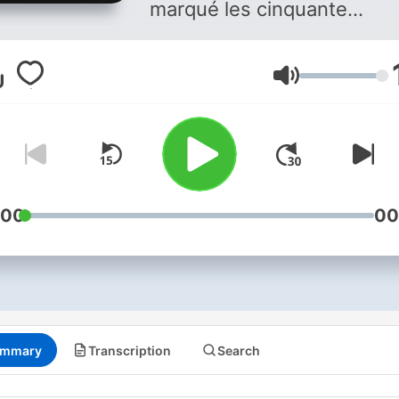
marqué les cinquante
dernières années. Disponi
sur les assistants vocaux 
Volume
demandant : Alexa, lance
Affaires Sensibles ! Vous
aimez ce podcast ? Pour
écouter tous les épisodes
sans limite, rendez-vous s
Radio France
:00
00
mmary
Transcription
Search