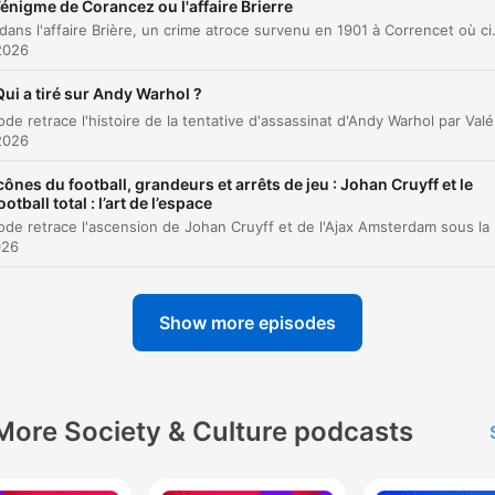
00:11:22
l’énigme de Corancez ou l'affaire Brierre
Plongez dans l'affaire Brière, un crime atroce survenu en 1901 à Correncet où cinq enfants ont été assassinés. L'enquête initiale, marquée par des indices contradictoires et u
La tentative de réforme de Michel Rocard
00:14:33
2026
L'échec des réformes passées et l'initiative de
Qui a tiré sur Andy Warhol ?
00:15:40
1989
2026
Les six points des rectifications de 1990
00:18:53
cônes du football, grandeurs et arrêts de jeu : Johan Cruyff et le
La polémique et la résistance au changement
00:20:32
ootball total : l’art de l’espace
Cet épisode retrace l'ascension de Johan Cruyff et de l'Ajax A
L'enjeu sociolinguistique : capital culturel et pe
026
00:25:24
de la dévaluation
La nouvelle bataille : l'écriture inclusive
00:28:59
Show more episodes
La féminisation de la langue et l'impact des
00:31:20
énoncés masculins
Comment simplifier l'orthographe ?
00:32:51
More Society & Culture podcasts
Le regard sur l'écriture inclusive
00:47:17