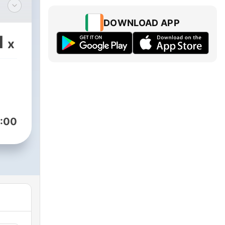
ble
DOWNLOAD APP
en
1
x
ur
:00