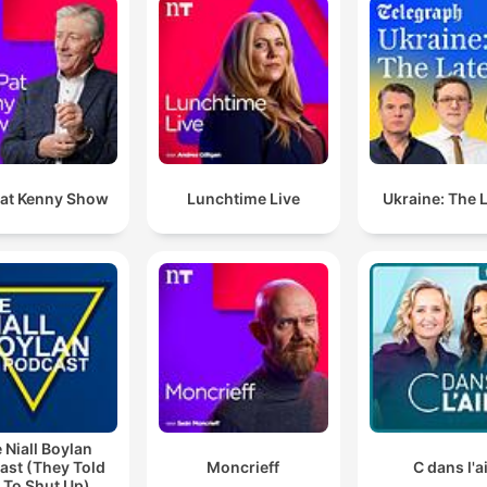
lick on a chapter to go directly to that moment
lights
Il faut suivre l'ancienne orthographe parce qu'elle
distingue les gens de l'être des ignorants et des simp
femmes.
00:07:29 · L'extrait montre comment l'orthographe a été utilis
at Kenny Show
Lunchtime Live
Ukraine: The 
historiquement comme un outil de distinction sociale.
Le problème, c'est que l'orthographe n'est pas
seulement une invention diabolique, elle est aussi un
code visuel
00:11:22 · L'intervenant explique pourquoi une simplification
totale vers la phonétique est difficile à mettre en œuvre.
C'est vraiment changer la langue comme s'il ne devai
 Niall Boylan
ast (They Told
Moncrieff
C dans l'a
rien subsister du passé dans le présent. C'est encore
 To Shut Up)