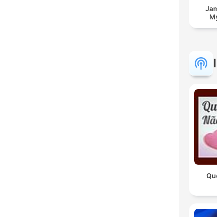
Jam
My
Qu