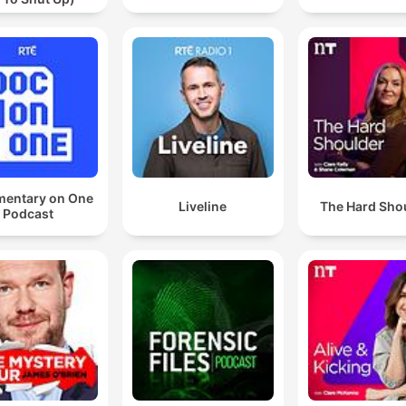
une fois une émeute des vivants contre les morts.
00:22:47 · Alain Finkielkraut exprime sa vision de la réforme
comme une rupture culturelle inacceptable.
C'est important parce que sinon on ne pense qu'aux
hommes.
00:31:20 · L'intervenant explique les conséquences cognitive
l'utilisation exclusive du masculin dans le langage.
entary on One
Liveline
The Hard Sho
Podcast
L'orthographe française est compliquée par nature, c
la langue est compliquée par nature.
00:35:32 · L'expert justifie lacomplexité de l'écrit par les
ambiguïtés inhérentes à la structure de la langue orale.