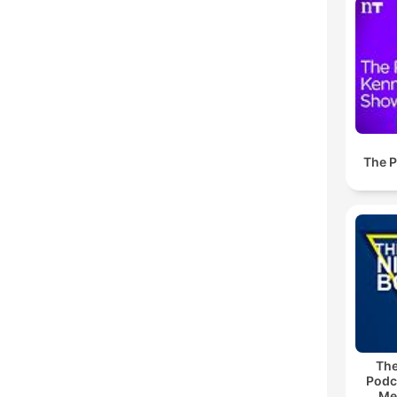
C
High
The P
The
Podc
Me