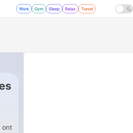
Work
Gym
Sleep
Relax
Travel
les
 ont