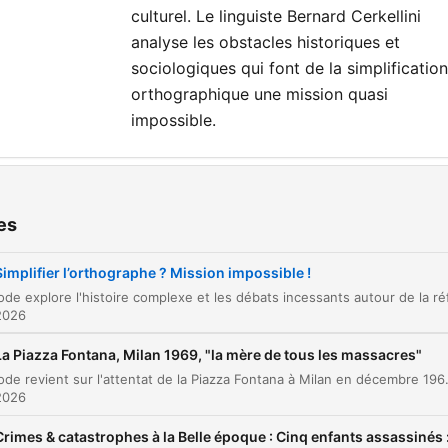
culturel. Le linguiste Bernard Cerkellini
analyse les obstacles historiques et
sociologiques qui font de la simplification
orthographique une mission quasi
impossible.
ters
L'impossible mission de la simplification
es
00:00:00
Les embûches de la graphie française
00:01:43
Simplifier l’orthographe ? Mission impossible !
Une histoire de fluctuations et d'étymologie
00:03:04
2026
Le combat des progressistes contre les
La Piazza Fontana, Milan 1969, "la mère de tous les massacres"
00:05:23
conservateurs
Cet épisode revient sur l'attentat de la Piazza Fontana à Milan en décembre 1969, événement tragique qui a marqué le début des « années de plomb » en Italie. À travers l'analyse de l'explosion à la Banque Nationale
2026
L'Académie et la fixation de la norme
00:07:29
Crimes & catastrophes à la Belle époque : Cinq enfants assassinés 
L'orthographe comme code visuel indispensab