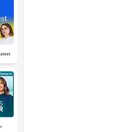
les
ée
Latest
t
ir