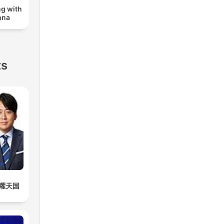
ng with
nna
ts
曜天国