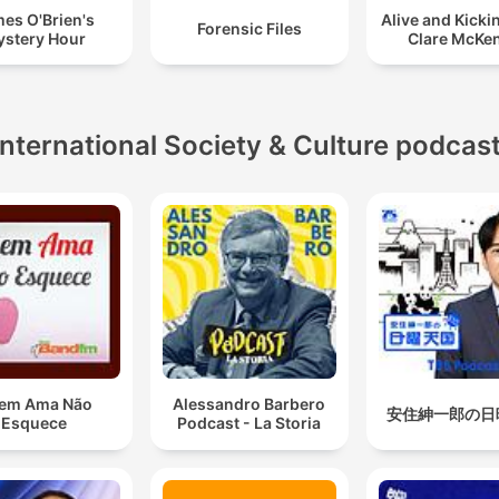
es O'Brien's
Alive and Kicki
Forensic Files
stery Hour
Clare McKe
International Society & Culture podcas
em Ama Não
Alessandro Barbero
安住紳一郎の日
Esquece
Podcast - La Storia