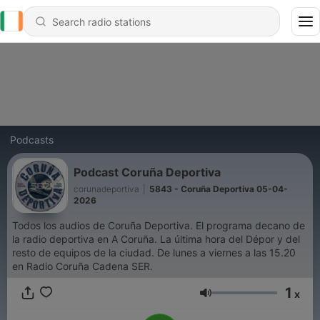
Podcasts
Podcast Coruña Deportiva
corunadeportiva
|
5843 - Coruña Deportiva 05-04-
2026
Todos los audios de Coruña Deportiva. El programa decano de
la radio deportiva en A Coruña. La última hora del Dépor y del
resto de equipos de la ciudad. De lunes a viernes a las 15.20
en Radio Coruña Cadena SER.
1
x
Volume