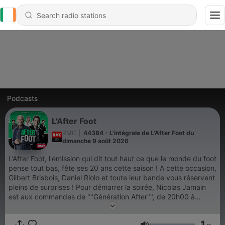
Podcasts
L'After Foot
RMC
|
44384 - L'intégrale de L'After Foot du
dimanche 9 août 2026
L’After Foot, l'émission qui dit tout haut ce que le monde du foot
pense tout bas, fête ses 20 ans cette saison ! A cette occasion,
Gilbert Brisbois, Daniel Riolo et toute leur bande vous réservent
pleins de surprises ! Pour démarrer la soirée, Nicolas Jamain
est aux commandes de ""Génération After"", de 20h00 à
22h00. Une émission composée de chroniqueurs qui ont
grandis avec l'After : Walid Acherchour, Kevin Diaz, Jimmy
1