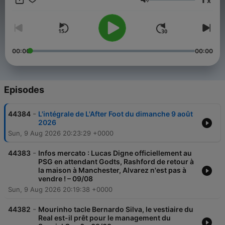
x
Braun, Jennifer Mendelewitsch et Elton Mokolo. Le rendez-
Volume
vous des passionnés de foot avec des débats et des invités
prestigieux. Les soirs de match, l'After Live s'installe de 20h00
à 23h00 incarné à tour de rôle par Carine Galli, Nicolas Jamain
et Jean-Louis Tourre. Eric Di Meco, Emmanuel Petit, Jérôme
Rothen et Lionel Charbonnier viennent renforcer le dispositif les
00:00
00:00
soirs de Coupes d'Europe. En deuxième partie de soirée, de
22h00 (ou dès le coup de sifflet final du match) à minuit, place
à la version originelle et historique de l'After autour de Gilbert
Brisbois, Daniel Riolo, Florent Gautreau et Jean-Louis Tourre du
Episodes
dimanche au jeudi. Carine Galli fait son retour dans l'After et
prend les commandes de l'émission les vendredis et samedis.
-
44384
L'intégrale de L'After Foot du dimanche 9 août
2026
Sun, 9 Aug 2026 20:23:29 +0000
-
44383
Infos mercato : Lucas Digne officiellement au
PSG en attendant Godts, Rashford de retour à
la maison à Manchester, Alvarez n'est pas à
vendre ! – 09/08
Sun, 9 Aug 2026 20:19:38 +0000
-
44382
Mourinho tacle Bernardo Silva, le vestiaire du
Real est-il prêt pour le management du