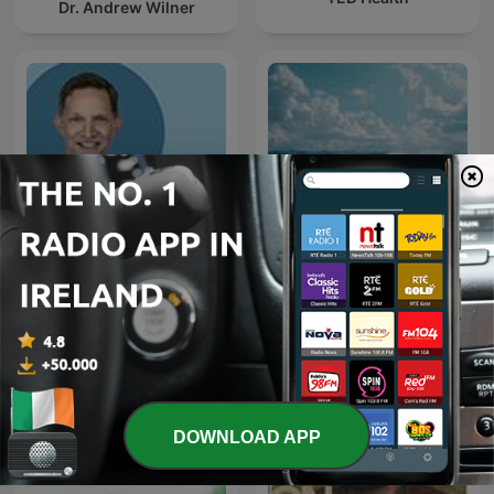
Dr. Andrew Wilner
MS Living Well: Key Info
from Multiple Sclerosis
Ocean Sounds
Experts
DOWNLOAD APP