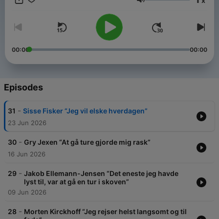
x
nyde naturen. De bedste tanker og samtaler kan opstå på en
Volume
gåtur, og gang har en positiv indvirkning på både krop og sind.
Derfor opfordrer vi også dig, der lytter, til at tage podcasten i
ørene og gå med.
Podcasten er en del af Hjerteforeningen og TrygFondens
00:00
00:00
indsats GÅ MED. Du kan læse meget mere om alle gæsternes
ruter og få inspiration til selv at komme i gang med at gå på
gaamed.dk.
Episodes
Vært: Mikael Kamber
Lydlogo og musik: Asger Bosendal
-
31
Sisse Fisker “Jeg vil elske hverdagen”
Produktion og klip: Andreas Skøtt Lenstrup
23 Jun 2026
-
30
Gry Jexen “At gå ture gjorde mig rask”
16 Jun 2026
-
29
Jakob Ellemann-Jensen “Det eneste jeg havde
lyst til, var at gå en tur i skoven”
09 Jun 2026
-
28
Morten Kirckhoff “Jeg rejser helst langsomt og til