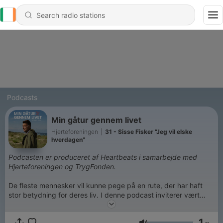
Podcasts
Min gåtur gennem livet
Hjerteforeningen
|
31 - Sisse Fisker “Jeg vil elske
hverdagen”
Podcasten er produceret af Heartbeats i samarbejde med
Hjerteforeningen og TrygFonden.
De fleste mennesker vil kunne pege på en rute, der har haft
stor betydning for deres liv. I denne podcast inviterer vært
Mikael Kamber derfor en række kendte danskere med ned ad
mindernes allé. Vi skal rundt i landet og høre deres historier og
1