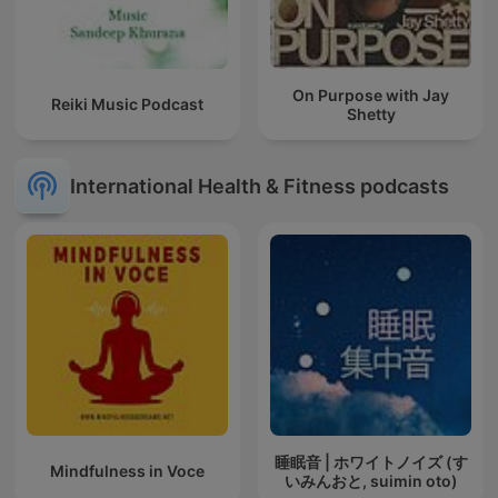
On Purpose with Jay
Reiki Music Podcast
Shetty
International Health & Fitness podcasts
睡眠音 | ホワイトノイズ (す
Mindfulness in Voce
いみんおと, suimin oto)