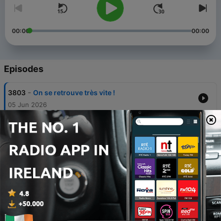
00:00
00:00
Episodes
-
3803
On se retrouve très vite !
05 Jun 2026
-
3802
Où se trouve la plus haute montagne du
système solaire ?
28 May 2026
-
3801
Pourquoi les arbres poussent-ils plus vite en
ville qu’en forêt ?
27 May 2026
-
3800
Pourquoi les étoiles que nous voyons ne sont
presque jamais mortes ?
26 May 2026