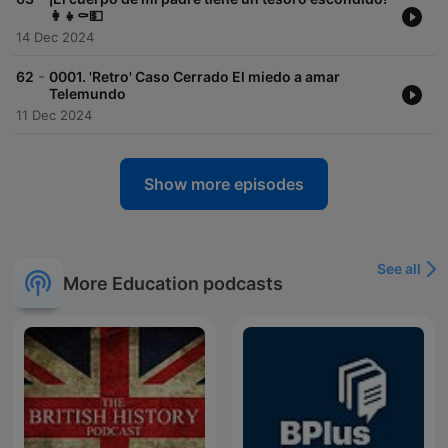
👩‍👧⚰️💵
14 Dec 2024
-
62
0001. 'Retro' Caso Cerrado El miedo a amar
Telemundo
11 Dec 2024
Show more episodes
See all
More Education podcasts