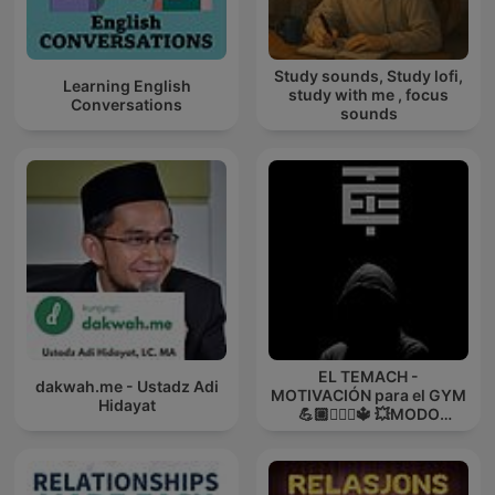
Study sounds, Study lofi,
Learning English
study with me , focus
Conversations
sounds
EL TEMACH -
dakwah.me - Ustadz Adi
MOTIVACIÓN para el GYM
Hidayat
💪🏼🏋🏻‍♀🔱 💥MODO
GUERRA💥