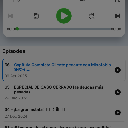
x
Volume
00:00
00:00
Episodes
-
66
Capítulo Completo Cliente pedante con Misofobia
🍽️🤕👨‍🍳
09 Apr 2025
-
65
ESPECIAL DE CASO CERRADO las deudas más
pesadas
29 Dec 2024
-
64
¡La gran estafa! 👩🏼‍⚕💊🖥️👯🏻‍♂
27 Dec 2024
-
63
¡El cuerpo de mi padre tiene un tesoro escondido!