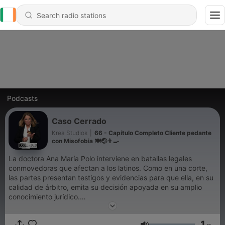
Podcasts
Caso Cerrado
Krea Studios
|
66 - Capítulo Completo Cliente pedante
con Misofobia 🍽️🤕👨‍🍳
La doctora Ana María Polo interviene en batallas legales
conmovedoras que afectan a los latinos. Como en una corte,
las partes presentan testigos y evidencias para que ella, en su
calidad de árbitro, emita su decisión apoyada en su amplio
conocimiento jurídico.
1