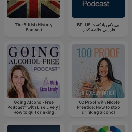
The British History
‌BPLUS بی‌پلاس پادکست
Podcast
فارسی خلاصه کتاب
Going Alcohol-Free
100 Proof with Nicole
Podcast™ with Lise Lively |
Prentice: How to stop
How to quit drinking
drinking alcohol
alcohol