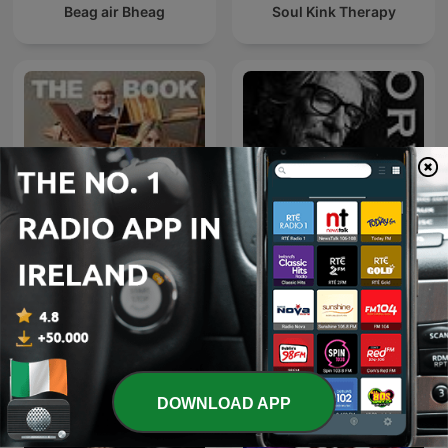
Beag air Bheag
Soul Kink Therapy
The Orvis Fly-Fishing
The Book Club
Podcast
DOWNLOAD APP