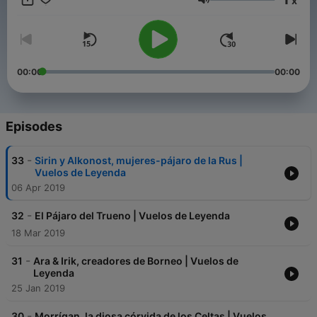
x
Volume
00:00
00:00
Episodes
-
33
Sirin y Alkonost, mujeres-pájaro de la Rus |
Vuelos de Leyenda
06 Apr 2019
-
32
El Pájaro del Trueno | Vuelos de Leyenda
18 Mar 2019
-
31
Ara & Irik, creadores de Borneo | Vuelos de
Leyenda
25 Jan 2019
-
30
Morrígan, la diosa córvida de los Celtas | Vuelos