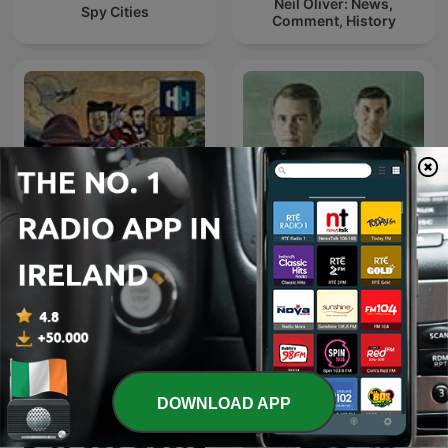
Neil Oliver: News,
Spy Cities
Comment, History
Dan Snow's History Hit
The Rest Is Classified
DOWNLOAD APP