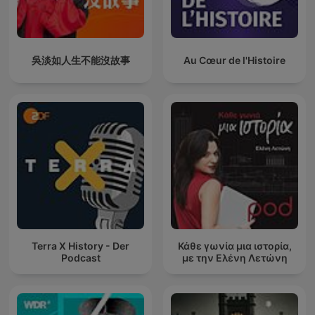
吳淡如人生不能沒故事
Au Cœur de l'Histoire
Terra X History - Der
Κάθε γωνία μια ιστορία,
Podcast
με την Ελένη Λετώνη