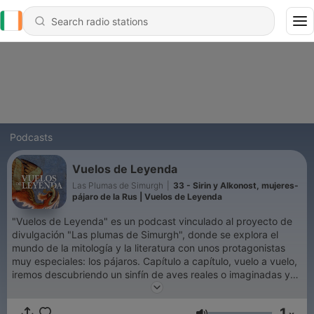
Podcasts
Vuelos de Leyenda
Las Plumas de Simurgh
|
33 - Sirin y Alkonost, mujeres-
pájaro de la Rus | Vuelos de Leyenda
"Vuelos de Leyenda" es un podcast vinculado al proyecto de
divulgación "Las plumas de Simurgh", donde se explora el
mundo de la mitología y la literatura con unos protagonistas
muy especiales: los pájaros. Capítulo a capítulo, vuelo a vuelo,
iremos descubriendo un sinfín de aves reales o imaginadas y
su importancia dentro del pensamiento mitológico y
sobrenatural a lo largo de la historia.
1