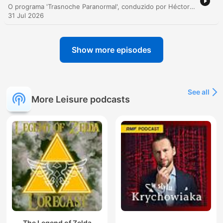
O programa 'Trasnoche Paranormal', conduzido por Héctor Rossi, explora uma vasta gama de relatos sobrenaturais enviados por ouvintes. O episódio aborda desde fenômenos luminosos e avistamentos de naves espaciais em Capilla del Monte até experiências intensas de paralisia do sono, presenças em teatros e hotéis, e a sensibilidade espiritual de animais. A narrativa percorre temas como a teoria da impronta residual em estradas, interações com entidades em rituais e a percepção de dimensões energéticas adjacentes. Através de testemunhos sobre visões, objetos carregados de energia e memórias inexplicáveis, o apresentador promove uma reflexão sobre as fronteiras entre o mundo físico e o esotérico.
31 Jul 2026
Show more episodes
See all
More Leisure podcasts
The Legend of Zelda