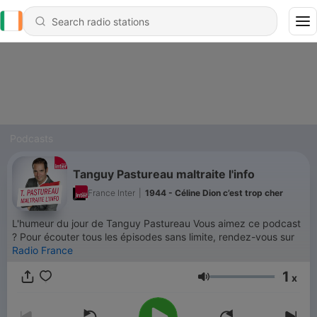
Podcasts
Tanguy Pastureau maltraite l'info
France Inter
|
1944 - Céline Dion c’est trop cher
L'humeur du jour de Tanguy Pastureau Vous aimez ce podcast
? Pour écouter tous les épisodes sans limite, rendez-vous sur
Radio France
1
x
Volume