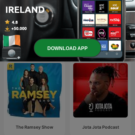
Bloomberg Daybreak
iTunes – On Purpose
América Latina
Magazine
DOWNLOAD APP
The Ramsey Show
Jota Jota Podcast