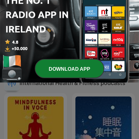
On Purpose with Jay
Reiki Music Podcast
Shetty
DOWNLOAD APP
International Health & Fitness podcasts