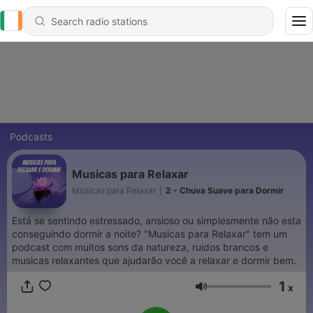
Podcasts
Musicas para Relaxar
Músicas para Relaxar
|
2 - Chuva Suave para Dormir
Está se sentindo estressado, ansioso ou simplesmente não esta
conseguindo dormir a noite? "Musicas para Relaxar" tem um
podcast com muitos sons da natureza, ruidos brancos e
musicas relaxantes que ajudarão você a relaxar e dormir bem.
1
x
Volume