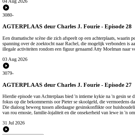
04 Aug 2026
3080
-
AGTERPLAAS deur Charles J. Fourie - Episode 28
Een dramatische scène die zich afspeelt op een achterplaats, waarin p
spanning over de zoektocht naar Rachel, die mogelijk verbonden is a
illegale activiteiten rondom een figuur genaamd Atty Moelman naar v
03 Aug 2026
3079
-
AGTERPLAAS deur Charles J. Fourie - Episode 27
Hierdie episode van Achterplaas bied 'n intieme kykie na 'n gesin s
fokus op die bekommernis oor Pieter se skoolgeld, die vermoedens dat
Die dialoog beweeg tussen alledaagse gesinskonflikte oor huishoudelike
van rou emosie, familie-lojaliteit en die onsekerheid van lewe in 'n
31 Jul 2026