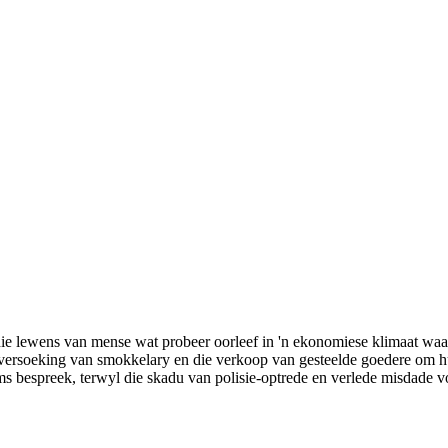
na die lewens van mense wat probeer oorleef in 'n ekonomiese klimaat 
die versoeking van smokkelary en die verkoop van gesteelde goedere om h
s bespreek, terwyl die skadu van polisie-optrede en verlede misdade 