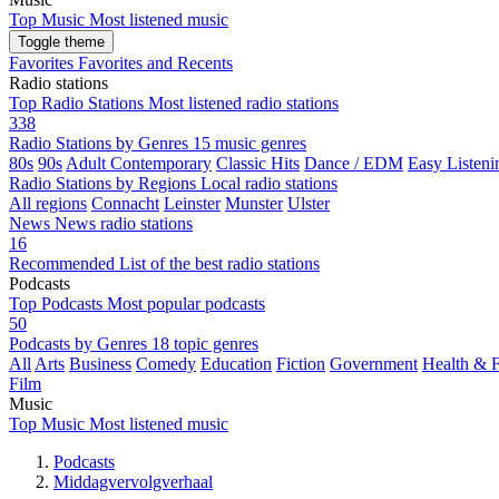
Top Music
Most listened music
Toggle theme
Favorites
Favorites and Recents
Radio stations
Top Radio Stations
Most listened radio stations
338
Radio Stations by Genres
15 music genres
80s
90s
Adult Contemporary
Classic Hits
Dance / EDM
Easy Listeni
Radio Stations by Regions
Local radio stations
All regions
Connacht
Leinster
Munster
Ulster
News
News radio stations
16
Recommended
List of the best radio stations
Podcasts
Top Podcasts
Most popular podcasts
50
Podcasts by Genres
18 topic genres
All
Arts
Business
Comedy
Education
Fiction
Government
Health & F
Film
Music
Top Music
Most listened music
Podcasts
Middagvervolgverhaal