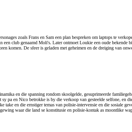
ersonages zoals Frans en Sam een plan bespreken om laptops te verkopen
an een club genaamd Moli's. Later ontmoet Loukie een oude bekende bij
oren komen. De sfeer is geladen met geheimen en de dreiging van onwe
e dinamika en die spanning rondom skoolgelde, gesuprimeerde familieg
 sy pa en Nico betrokke is by die verkoop van gesteelde selfone, en die
 take en die ernstiger temas van polisie-intervensie en die sosiale gev
 omgewing waar die land se konstitusie en polisie-kontak as moontlike 