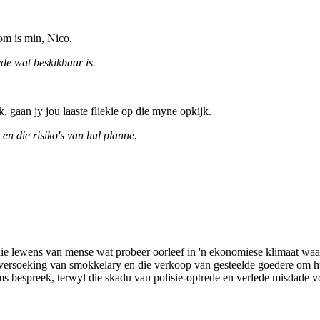
om is min, Nico.
de wat beskikbaar is.
k, gaan jy jou laaste fliekie op die myne opkijk.
en die risiko's van hul planne.
na die lewens van mense wat probeer oorleef in 'n ekonomiese klimaat 
die versoeking van smokkelary en die verkoop van gesteelde goedere om h
s bespreek, terwyl die skadu van polisie-optrede en verlede misdade 