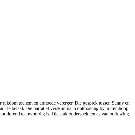
waar rykdom toenem en armoede vererger. Die gesprek tussen Sanny en
uur te betaal. Die narratief verskuif na 'n ontmoeting by 'n mynhoop
voortdurend teenwoordig is. Die stuk ondersoek temas van oorlewing,