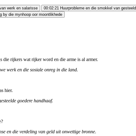
t van werk en salarisse
00:02:21
Huurprobleme en die smokkel van gesteel
g by die mynhoop oor moontlikhede
s die rijkers wat rijker word en die arme is al armer.
e werk en die sosiale onreg in die land.
s hier.
gesteelde goedere handhaaf.
e?
e en die verdeling van geld uit onwettige bronne.