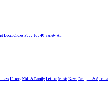
ng
Local
Oldies
Pop / Top 40
Variety
All
itness
History
Kids & Family
Leisure
Music
News
Religion & Spiritua