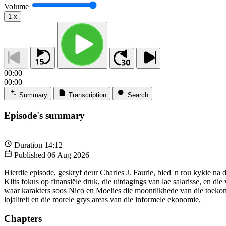
Volume
1
x
00:00
00:00
Summary
Transcription
Search
Episode's summary
Duration
14:12
Published
06 Aug 2026
Hierdie episode, geskryf deur Charles J. Faurie, bied 'n rou kykie 
Klits fokus op finansiële druk, die uitdagings van lae salarisse, en 
waar karakters soos Nico en Moelies die moontlikhede van die toekom
lojaliteit en die morele grys areas van die informele ekonomie.
Chapters