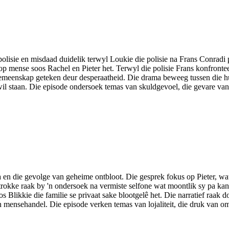
polisie en misdaad duidelik terwyl Loukie die polisie na Frans Conradi 
mense soos Rachel en Pieter het. Terwyl die polisie Frans konfronteer,
 'n gemeenskap geteken deur desperaatheid. Die drama beweeg tussen die 
e wil staan. Die episode ondersoek temas van skuldgevoel, die gevare va
 en die gevolge van geheime ontbloot. Die gesprek fokus op Pieter, wat
rokke raak by 'n ondersoek na vermiste selfone wat moontlik sy pa kan
os Blikkie die familie se privaat sake blootgelê het. Die narratief ra
 mensehandel. Die episode verken temas van lojaliteit, die druk van o