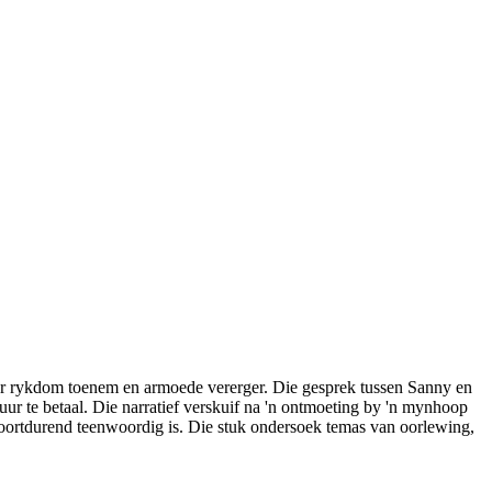
waar rykdom toenem en armoede vererger. Die gesprek tussen Sanny en
uur te betaal. Die narratief verskuif na 'n ontmoeting by 'n mynhoop
voortdurend teenwoordig is. Die stuk ondersoek temas van oorlewing,