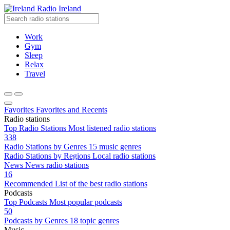
Radio Ireland
Work
Gym
Sleep
Relax
Travel
Favorites
Favorites and Recents
Radio stations
Top Radio Stations
Most listened radio stations
338
Radio Stations by Genres
15 music genres
Radio Stations by Regions
Local radio stations
News
News radio stations
16
Recommended
List of the best radio stations
Podcasts
Top Podcasts
Most popular podcasts
50
Podcasts by Genres
18 topic genres
Music