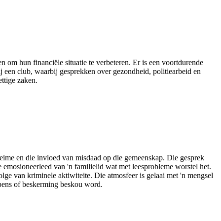
 om hun financiële situatie te verbeteren. Er is een voortdurende
 een club, waarbij gesprekken over gezondheid, politiearbeid en
ttige zaken.
eheime en die invloed van misdaad op die gemeenskap. Die gesprek
 emosioneerleed van 'n familielid wat met leesprobleme worstel het.
olge van kriminele aktiwiteite. Die atmosfeer is gelaai met 'n mengsel
wapens of beskerming beskou word.