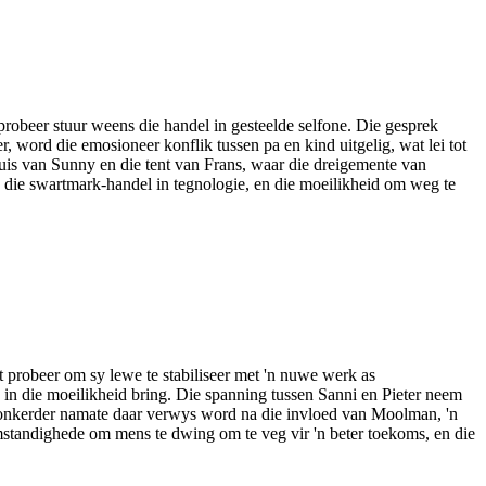
probeer stuur weens die handel in gesteelde selfone. Die gesprek
 word die emosioneer konflik tussen pa en kind uitgelig, wat lei tot
huis van Sunny en die tent van Frans, waar die dreigemente van
n die swartmark-handel in tegnologie, en die moeilikheid om weg te
 probeer om sy lewe te stabiliseer met 'n nuwe werk as
 in die moeilikheid bring. Die spanning tussen Sanni en Pieter neem
ak donkerder namate daar verwys word na die invloed van Moolman, 'n
mstandighede om mens te dwing om te veg vir 'n beter toekoms, en die