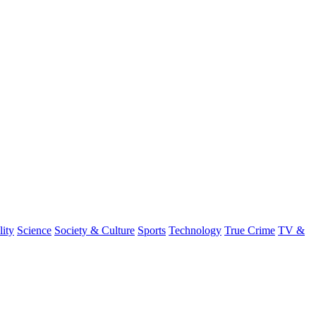
lity
Science
Society & Culture
Sports
Technology
True Crime
TV &