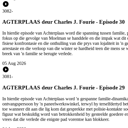
3082
-
AGTERPLAAS deur Charles J. Fourie - Episode 30
In hierdie episode van Achterplaas word die spanning tussen familie, 
fokus op die gevolge van Moelman se handdele en die impak wat dit op 
fisiese konfrontasie en die onthulling van die prys van lojaliteit in
arrestasie en die verloop van die winter se hardheid teen die mens s
breek van 'n familie se berugte verlede.
05 Aug 2026
3081
-
AGTERPLAAS deur Charles J. Fourie - Episode 29
In hierdie episode van Achterplaas word 'n gespanne familie-dinamika
ontvangspersoon by 'n paneelwerkswinkel, terwyl hy terselfdertyd bet
toe wanneer dit aan die lig kom dat gesprekke met polisie-kontakte so
figuur wat beskuldig word van betrokkenheid by gesteelde goedere en
vrees dat die verlede die enigste pad vorentoe kan blokkeer.