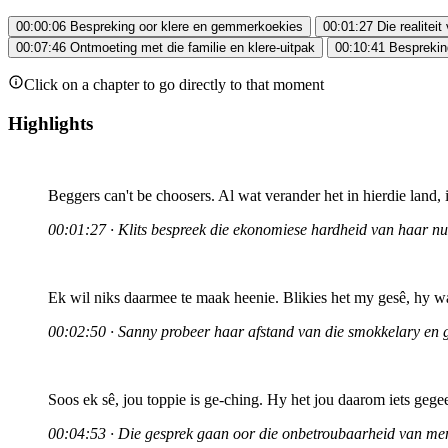
00:00:06
Bespreking oor klere en gemmerkoekies
00:01:27
Die realitei
00:07:46
Ontmoeting met die familie en klere-uitpak
00:10:41
Besprekin
Click on a chapter to go directly to that moment
Highlights
Beggers can't be choosers. Al wat verander het in hierdie land, i
00:01:27 · Klits bespreek die ekonomiese hardheid van haar nuw
Ek wil niks daarmee te maak heenie. Blikies het my gesê, hy wa
00:02:50 · Sanny probeer haar afstand van die smokkelary en 
Soos ek sê, jou toppie is ge-ching. Hy het jou daarom iets gege
00:04:53 · Die gesprek gaan oor die onbetroubaarheid van mens