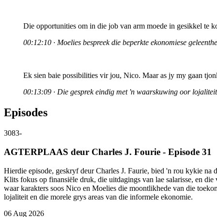
Die opportunities om in die job van arm moede in gesikkel te k
00:12:10 · Moelies bespreek die beperkte ekonomiese geleenthe
Ek sien baie possibilities vir jou, Nico. Maar as jy my gaan tjon
00:13:09 · Die gesprek eindig met 'n waarskuwing oor lojaliteit 
Episodes
3083
-
AGTERPLAAS deur Charles J. Fourie - Episode 31
Hierdie episode, geskryf deur Charles J. Faurie, bied 'n rou kykie 
Klits fokus op finansiële druk, die uitdagings van lae salarisse, en 
waar karakters soos Nico en Moelies die moontlikhede van die toekom
lojaliteit en die morele grys areas van die informele ekonomie.
06 Aug 2026