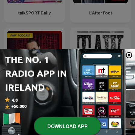
talkSPORT Daily
L'After Foot
W stylu Krychowiaka
The Anfield Wrap
DOWNLOAD APP