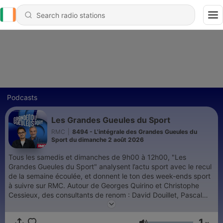
Podcasts
Les Grandes Gueules du Sport
RMC
|
8494 - L'intégrale des Grandes Gueules du
Sport du dimanche 2 août 2026
Tous les samedis et dimanches de 9h00 à 12h00, "Les
Grandes Gueules du Sport" analysent l’actu sport avec le recul
de la semaine écoulée, et donnent le ton des week-ends sport
à suivre sur RMC. Autour de Georges Quirino et Christophe
Cessieux, des consultants de renom : David Douillet, Pascal
Dupraz, Sarah Pitkowski, Denis Charvet, Frederic Weis, Marc
Madiot, Marion Bartoli, Julien Benneteau, Jérôme Pineau,
1