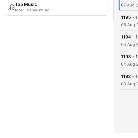
Top Music
07 Aug 
Most listened music
-
1195
06 Aug 
-
1194
05 Aug 
-
1193
04 Aug 
-
1192
03 Aug 