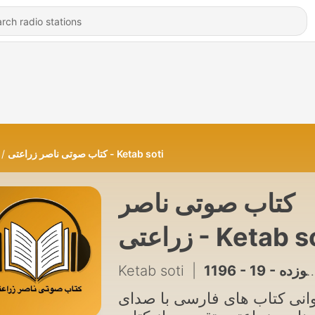
کتاب صوتی ناصر زراعتی - Ketab soti
کتاب صوتی ناصر
زراعتی - Ketab 
Ketab soti
|
1196 - 19 - حکایت بلوچ (جلد سوم) نوشتۀ دکتر محمود زند مقدم , بخش نوزده
انی کتاب های فارسی با صدای