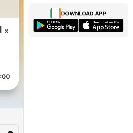
DOWNLOAD APP
1
x
:00