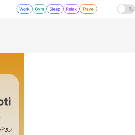
Work
Gym
Sleep
Relax
Travel
soti
روخو