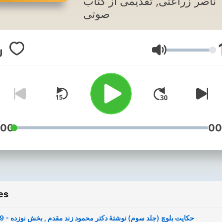
ناصر زراعتی, تقدیمی از کتاب
صوتی
Volume
:00
00
es
19 - حکایت بلوچ (جلد سوم) نوشتۀ دکتر محمود زند مقدم , بخش نوزده