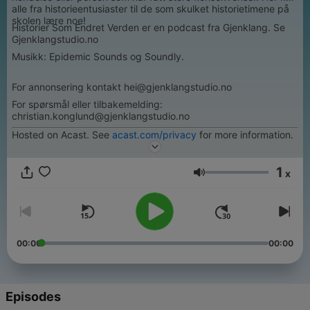
alle fra historieentusiaster til de som skulket historietimene på
skolen lære noe!
Historier Som Endret Verden er en podcast fra Gjenklang. Se
Gjenklangstudio.no
Musikk: Epidemic Sounds og Soundly.
For annonsering kontakt hei@gjenklangstudio.no
For spørsmål eller tilbakemelding:
christian.konglund@gjenklangstudio.no
Hosted on Acast. See
acast.com/privacy
for more information.
1
x
Volume
00:00
00:00
Episodes