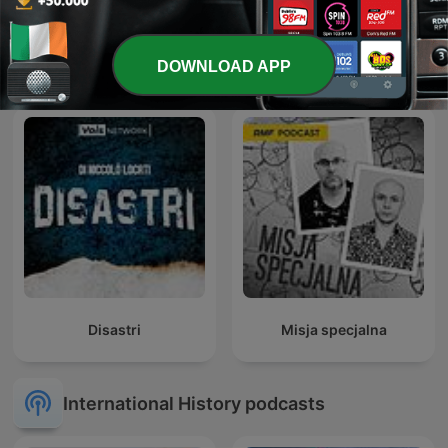
Dan Snow's History Hit
The Rest Is Classified
DOWNLOAD APP
Disastri
Misja specjalna
International History podcasts