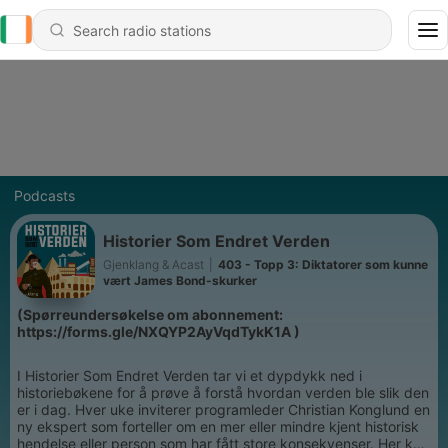
Podcasts
Historier Som Endret Verden
Gjenklang & Acast
|
403 - Topp 3: Diktatorer som kunne
vært James Bond-skurker
(Spørreundersøkelse om abonnement:
https://forms.gle/NXQYP2AyVqdTykK1A )
I Historier Som Endret Verden tar vi et dypdykk ned i
historiebøkene for å prøve å forstå hvordan verden ble slik den
er i dag. Hver uke inviterer programleder Christian Konglund en
ny ekspert som forteller om en mer eller mindre kjent historisk
hendelse eller person som har fått store konsekvenser. Her kan