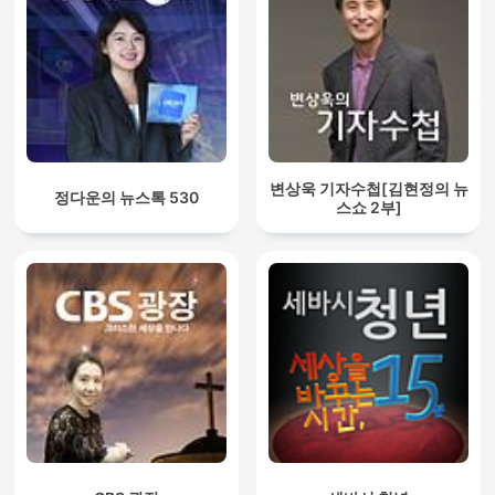
변상욱 기자수첩[김현정의 뉴
정다운의 뉴스톡 530
스쇼 2부]