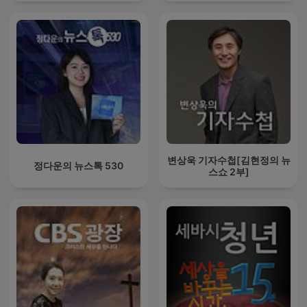
변상욱 기자수첩[김현정의 뉴
정다운의 뉴스톡 530
스쇼 2부]