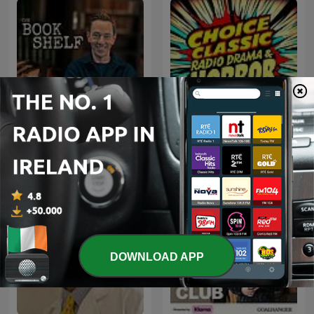
Choice Classic Radio
The Bookshelf with Ryan
Drama & Horror | Old Time
Tubridy
Radio
DOWNLOAD APP