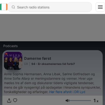
Podcasts
Damerne først
DR
|
94 - Er eksamenernes tid forbi?
Anne Sophia Hermansen, Anna Libak, Sørine Gotfredsen og
Anne Sofie Allarp er meningsdannere og venner. Hver uge
mødes tre af dem og diskuterer tidens vigtigste tendenser,
mens de går nysgerrigt på opdagelse i hinandens synspunkter,
forskelligheder og erfaringer.
Hør flere afsnit i DR Lyd
1
x
Volume