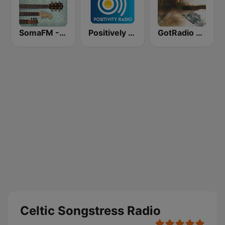
SomaFM - Folk Forward
Positively Meditation
GotRadio - New Age Nuance
Celtic Songstress Radio