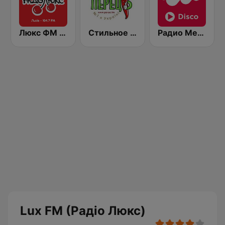
Люкс ФМ (Lux FM) Львів
Стильное Радио - Перец ФМ (Stilnoe, perec fm)
Радио Мелодия (Radio Melodia Disco)
Lux FM (Pадіо Люкс)