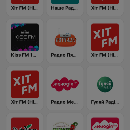
Хіт FM (Hit FM)
Наше Радио (Nashe Radio) 107.9
Хіт FM (Hit FM) - Top
Kiss FM 106.5 (Кисc ФМ)
Радио Пятница (Pyatnica)
Хіт FM (Hit FM) - Best
Хіт FM (Hit FM) - Ukr
Радио Мелодия (Radio Melodia)
Гуляй Радіо (Guliay Radio)