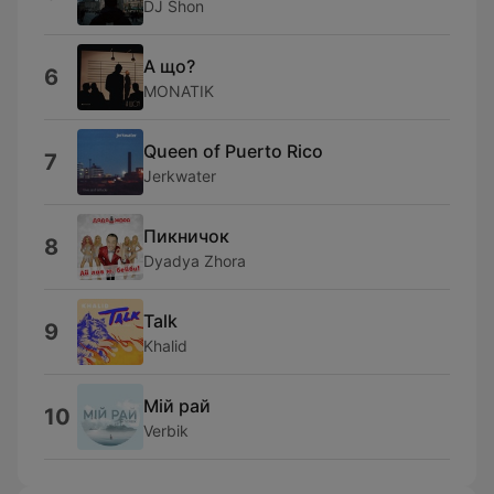
DJ Shon
А що?
6
MONATIK
Queen of Puerto Rico
7
Jerkwater
Пикничок
8
Dyadya Zhora
Talk
9
Khalid
Мій рай
10
Verbik