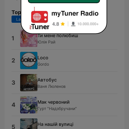
Top Songs
Last 7 days
Last 30 days
Ти мене полюбиш
1
Юлія Рай
Loco
2
Gordo
Автобус
3
Ваня Люленов
Мак червоний
4
Гурт "Надзбручани"
На нашій вулиці
5