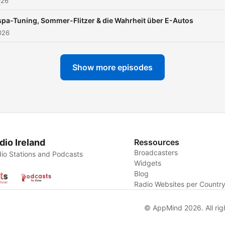
026
abzuschließen. Andere
Motorisierungs- und
pa-Tuning, Sommer-Flitzer & die Wahrheit über E-Autos
Ausstattungsvarianten ge
026
Aufpreis möglich. Das
abgebildete Fahrzeug enth
Show more episodes
Sonderausstattungen. Bei
Hinzunahme erweiterter
Lieferumfänge ist ein
abweichender Jahreszins
möglich.
dio Ireland
Ressources
Broadcasters
io Stations and Podcasts
Widgets
Blog
Radio Websites per Countr
© AppMind 2026. All rig