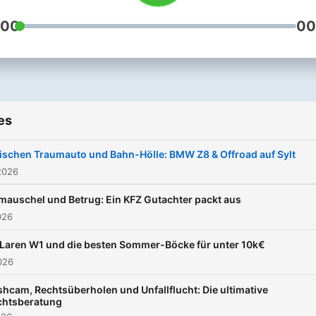
15.350,67 €, 48 mtl.
:00
00
Finanzierungsraten à 279,0
Stand Februar 2026. Der
Fahrzeugpreis für Ihr
ausgewähltes Finanzprodu
enthält individuelle
Kundenvorteile und verste
es
sich zzgl. lokaler
ischen Traumauto und Bahn-Hölle: BMW Z8 & Offroad auf Sylt
Überführungskosten. Ist d
2026
Darlehensnehmer Verbrauc
besteht nach Vertragsschl
auschel und Betrug: Ein KFZ Gutachter packt aus
ein gesetzliches
026
Widerrufsrecht nach § 495
Laren W1 und die besten Sommer-Böcke für unter 10k€
BGB. Gemäß den
026
Darlehensbedingungen ist 
das Fahrzeug eine
hcam, Rechtsüberholen und Unfallflucht: Die ultimative
Vollkaskoversicherung
chtsberatung