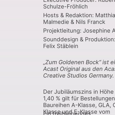
Schulze-Fröhlich
Hosts & Redaktion: Matthi
Malmedie & Nils Franck
Projektleitung: Josephine A
Sounddesign & Produktion
Felix Stäblein
„Zum Goldenen Bock“ ist e
Acast Original aus den Aca
Creative Studios Germany.
Der Jubiläumszins in Höhe
1,40 % gilt für Bestellunge
Baureihen A-Klasse, GLA, 
Klasse und E-Klasse vom
Ein freibleibendes