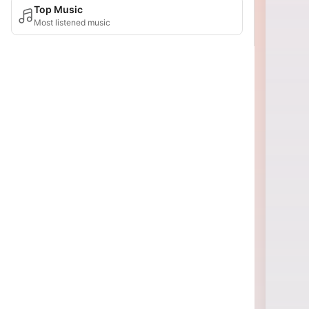
Top Music
Most listened music