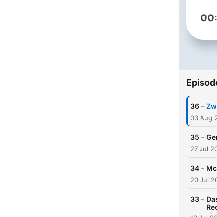
00
Episod
-
36
Zw
03 Aug 
-
35
Gem
27 Jul 2
-
34
Mc
20 Jul 2
-
33
Das
Re