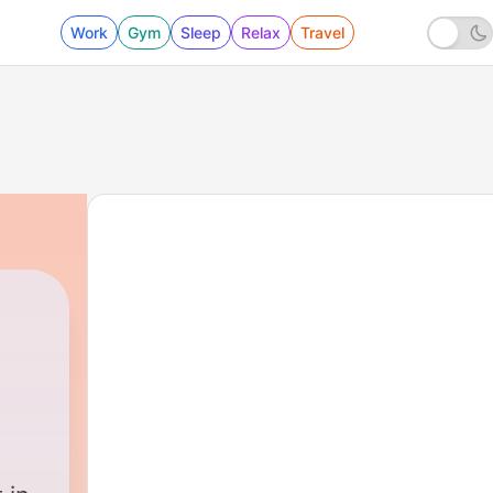
Work
Gym
Sleep
Relax
Travel
|
36 - Zwischen Traumauto und Bahn-Hölle