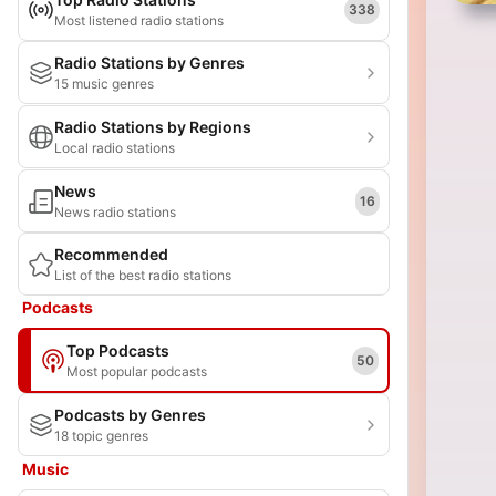
338
Most listened radio stations
Radio Stations by Genres
15 music genres
Radio Stations by Regions
Local radio stations
News
16
News radio stations
Recommended
List of the best radio stations
Podcasts
Top Podcasts
50
Most popular podcasts
Podcasts by Genres
18 topic genres
Music