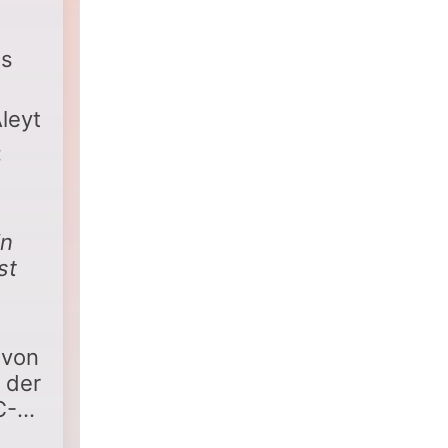
as
leyt
:
in
st
 von
n der
C-