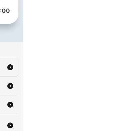
:00
0 €.
kt
ht
er
her,
uss
für