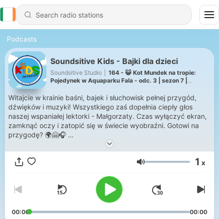
Podcasts
Soundsitive Kids - Bajki dla dzieci
Soundsitive Studio
|
164 - 😺 Kot Mundek na tropie:
Pojedynek w Aquaparku Fala - odc. 3 | sezon 7 |
słuchowisko
Witajcie w krainie baśni, bajek i słuchowisk pełnej przygód,
dźwięków i muzyki! Wszystkiego zaś dopełnia ciepły głos
naszej wspaniałej lektorki - Małgorzaty. Czas wyłączyć ekran,
zamknąć oczy i zatopić się w świecie wyobraźni. Gotowi na
przygodę? 🌍🤗🎧
W naszej krainie bajek znajdziecie:
1
x
🎶 Słuchowiska – superprodukcje pełne najróżniejszych
Volume
głosów, muzyki, dźwięków
📖 Klasyczne baśnie braci Grimm, H. Ch. Andersena i nie tylko
📚 Współczesne bajki od wydawnictw z całej Polski
🛶 Bajki o naszym rodzinnym mieście Łodzi ❤️
😺 Nasz pierwszy serial słuchowiskowy o odważnym kocie
00:00
00:00
Mundku