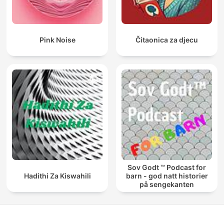
Pink Noise
Čitaonica za djecu
Sov Godt ™ Podcast for
Hadithi Za Kiswahili
barn - god natt historier
på sengekanten