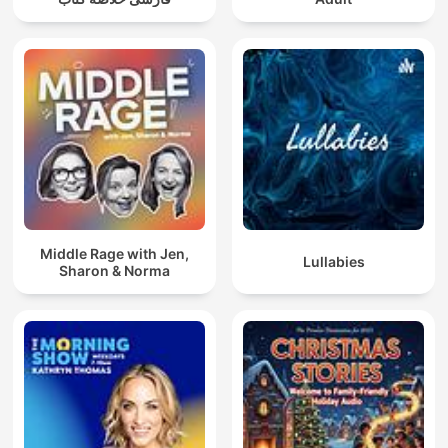
#bajki
#bajkidladzieci
#słuchowiska
#dladzieci
#rodzina
Middle Rage with Jen,
Lullabies
Sharon & Norma