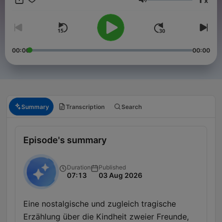
x
wurde bald Kult und ist bis heute lebendig und attraktiv
Volume
geblieben.
00:00
00:00
Summary
Transcription
Search
Episode's summary
Duration
Published
07:13
03 Aug 2026
Eine nostalgische und zugleich tragische
Erzählung über die Kindheit zweier Freunde,