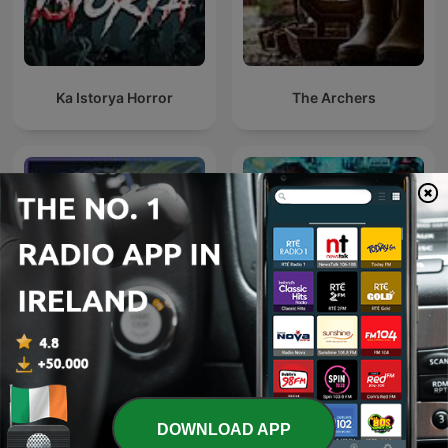
Ka Istorya Horror
The Archers
The Hound of the
The Why Files: Operation
Baskervilles: A Sherlock
Podcast
Holmes Mystery
DOWNLOAD APP