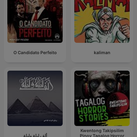
O Candidato Perfeito
kaliman
Kwentong Takipsilim
ألف ليلة وليلة
Pinoy Tagalog Horror