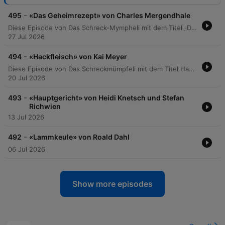
-
495
«Das Geheimrezept» von Charles Mergendhale
Diese Episode von Das Schreck-Mympheli mit dem Titel „Das Geheimrezept von Charles Mergendahl“ erzählt eine düstere Geschichte über Simon und Linda. Während Simon versucht, durch ein perfekt inszeniertes Abendessen für den Direktor Weinberger eine Beförderung zu sichern, verfolgt er im Hintergrund einen grausamen Plan, seine Frau Linda psychisch zu destabilisieren und sie in eine Anstalt zu drängen. Die Spannung steigt während des Essens, als mysteriöse Hinweise auf die wahre Natur der Speisen und das Verschwinden ihrer Tochter Mopsi auftauchen. Ein psychologisches Kammerspiel über Manipulation, Familiengeheimnisse und den drohenden Zusammenbruch.
27 Jul 2026
-
494
«Hackfleisch» von Kai Meyer
Diese Episode von Das Schreckmümpfeli mit dem Titel Hackfleisch von Kai Meyer erzählt eine düstere Geschichte über Eifersucht, Verlust und rätselhafte Ereignisse. Im Zentrum steht die Begegnung zwischen Lisa und Gloria Gold, wobei persönliche Konflikte um Trevor und die Frage nach einer Scheidung thematisiert werden. Die Erzählung verknüpft alltägliche Szenen wie das Essen von Lasagne mit einem tragischen Suizid und lässt Fragen über die Hintergründe der Ereignisse offen.
20 Jul 2026
-
493
«Hauptgericht» von Heidi Knetsch und Stefan
Richwien
13 Jul 2026
-
492
«Lammkeule» von Roald Dahl
06 Jul 2026
Show more episodes