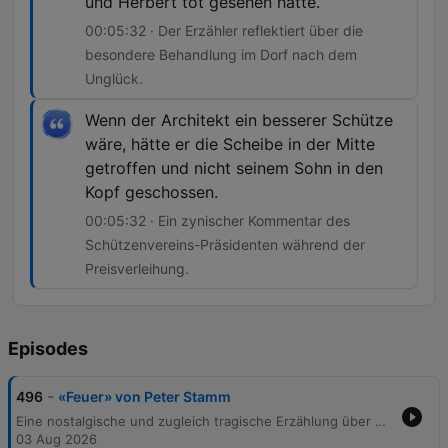
und Herbert tot gesehen hatte.
00:05:32 · Der Erzähler reflektiert über die
besondere Behandlung im Dorf nach dem
Unglück.
Wenn der Architekt ein besserer Schütze
wäre, hätte er die Scheibe in der Mitte
getroffen und nicht seinem Sohn in den
Kopf geschossen.
00:05:32 · Ein zynischer Kommentar des
Schützenvereins-Präsidenten während der
Preisverleihung.
Episodes
-
496
«Feuer» von Peter Stamm
Eine nostalgische und zugleich tragische Erzählung über die Kindheit zweier Freunde, Sven und des Erzählers, die ihre Zeit in einer Höhle am Kuhfall verbrachten. Die Geschichte beschreibt das unbeschwerte Leben im Wald, das Sammeln von Naturmaterialien und die Begegnungen mit Herbert und dessen Vater, einem Architekten aus der Stadt. Die Idylle endet abrupt während eines Schützenfestes durch einen tödlichen Unfall: Herbert stirbt, als sein Vater beim Schießen versehentlich ein Loch in seinen Kopf schießt. Die Erzählung reflektiert die darauffolgende Reaktion des Dorfes und die bleibenden Eindrücke dieses traumatischen Ereignisses.
03 Aug 2026