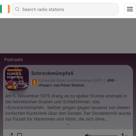
Podcasts
Schreckmümpfeli
Schweizer Radio und Fernsehen (SRF)
|
496 -
«Feuer» von Peter Stamm
Am 5. November 1975 drang es zu später Stunde erstmals in
die helvetischen Stuben und Schlafzimmer: das
«Schreckmümpfeli». Seither gingen gegen tausend von diesen
ironischen Kurzkrimis über den Sender. Der Sendetermin wurde
zur Fixzeit für Hörerinnen und Hörer, die sich ohne
beschleunigten Puls und Kribbeln im Bauch nicht mehr unter
die Bettdecke verkriechen mochten. Das «Schreckmümpfeli»
1