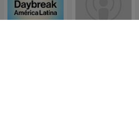
Bloomberg Daybreak
iTunes – On Purpose
América Latina
Magazine
The Ramsey Show
Jota Jota Podcast