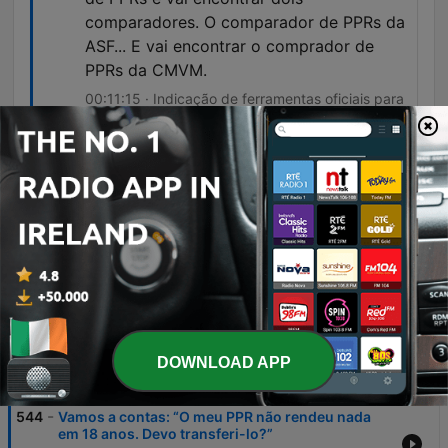
comparadores. O comparador de PPRs da
ASF... E vai encontrar o comprador de
PPRs da CMVM.
00:11:15 · Indicação de ferramentas oficiais para
pesquisar as melhores opções de mercado em
Portugal.
Não está a perder dinheiro, mas está a
perder valor, e, portanto, vai mudar.
00:16:33 · Reflexão sobre o impacto da inflação
no capital que não é investido com rentabilidade
positiva.
DOWNLOAD APP
Episodes
-
544
Vamos a contas: “O meu PPR não rendeu nada
em 18 anos. Devo transferi-lo?”