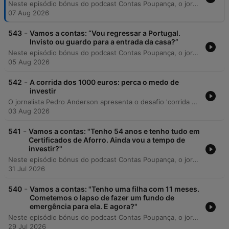
Neste episódio bónus do podcast Contas Poupança, o jornalista Pedro Anderson responde a uma dúvida enviada por uma ouvinte sobre a gestão e transferência de Planos Poupança Reforma (PPR). O debate foca-se na importância de analisar a rentabilidade histórica e o perfil de risco dos produtos financeiros para evitar a perda de poder de compra face à inflação. A análise aborda estratégias de diversificação entre diferentes tipos de PPR, a distinção entre seguros PPR e fundos PPR, e as implicações fiscais de transferências entre instituições. O episódio oferece orientações práticas sobre como utilizar comparadores da ASF e da CMVM para encontrar opções mais adequadas ao perfil do investidor, enfatizando a necessidade de monitorizar o nível de risco e a volatilidade dos ativos.
07 Aug 2026
-
543
Vamos a contas: “Vou regressar a Portugal.
Invisto ou guardo para a entrada da casa?”
Neste episódio bónus do podcast Contas Poupança, o jornalista Pedro Anderson responde a uma dúvida de um ouvinte que vive no estrangeiro e planeia regressar a Portugal para construir uma casa. O debate foca-se na gestão eficiente de poupanças acumuladas, abordando a necessidade de evitar depósitos a prazo com rentabilidades baixas que não cobrem a inflação. A análise explora estratégias de investimento baseadas no horizonte temporal, recomendando produtos com capital garantido para prazos curtos e a importância da diversificação para prazos mais longos. São discutidos também os procedimentos para portugueses residentes no estrangeiro subscreverem Certificados de Aforro e a importância vital de manter um fundo de emergência separado do orçamento destinado à construção.
05 Aug 2026
-
542
A corrida dos 1000 euros: perca o medo de
investir
O jornalista Pedro Anderson apresenta o desafio 'corrida dos mil euros', onde acompanha mensalmente a rentabilidade de cinco produtos financeiros distintos subscritos no mesmo dia. O objetivo é comparar o desempenho de ativos conservadores, como Certificados de Aforro e do Tesouro, com opções de maior risco, como um PPR, um ETF S&P500 e um ETC de ouro. O locutor justifica a escolha de um ETC de ouro e explica a ausência de criptomoedas nesta fase devido à sua complexidade técnica. Durante o episódio, são reforçadas regras essenciais de investimento, como a importância de não utilizar capital necessário para o curto prazo e a gestão de expectativas face ao risco.
03 Aug 2026
-
541
Vamos a contas: "Tenho 54 anos e tenho tudo em
Certificados de Aforro. Ainda vou a tempo de
investir?"
Neste episódio bónus do podcast Contas Poupança, o jornalista Pedro Anderson responde a uma dúvida de uma ouvinte de 54 anos sobre a gestão de poupanças acumuladas em Certificados de Aforro. O debate foca-se na necessidade de diversificar o património para combater a perda de poder de compra causada pela inflação, evitando o erro de manter todo o capital apenas em produtos de capital garantido. A análise explora estratégias para quem se aproxima da idade da reforma, discutindo a utilização de PPRs e ETFs como ferramentas para alcançar objetivos financeiros específicos. O apresentador utiliza uma analogia entre investimentos e a condução de um automóvel para explicar o equilíbrio necessário entre segurança (o travão de mão) e crescimento (o motor), enfatizando que a gestão de risco deve ser personalizada conforme a tolerância individual.
31 Jul 2026
-
540
Vamos a contas: "Tenho uma filha com 11 meses.
Cometemos o lapso de fazer um fundo de
emergência para ela. E agora?"
Neste episódio bónus do podcast Contas Poupança, o jornalista Pedro Anderson responde a uma dúvida de um ouvinte sobre como gerir as poupanças e investimentos para um bebé de 11 meses. O debate aborda a eficácia de manter fundos de emergência para crianças, a utilização de PPRs e ETFs em vez de certificados de aforro, e os desafios logísticos da doação de carteiras de investimentos e sucessão patrimonial. A análise foca-se na importância do tempo como aliado no investimento, explorando estratégias para maximizar o rendimento a longo prazo através de produtos com maior exposição ao risco, e discute as implicações fiscais e operacionais de investir em nome de menores ou realizar doações entre gerações.
29 Jul 2026