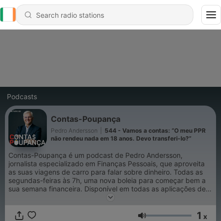
Podcasts
Contas-Poupança
Pedro Andersson
|
544 - Vamos a contas: “O meu PPR
não rendeu nada em 18 anos. Devo transferi-lo?”
Contas-Poupança é um podcast de Pedro Andersson,
jornalista especializado em Finanças Pessoais, que aproveita
as suas viagens de carro para falar sobre dinheiro. Todas as
segundas-feiras às 7h, uma nova boleia para começar bem a
sua semana financeira. Disponível em todas as aplicações de
podcast e nos sites da SIC Notícias e Expresso.
1
x
Volume