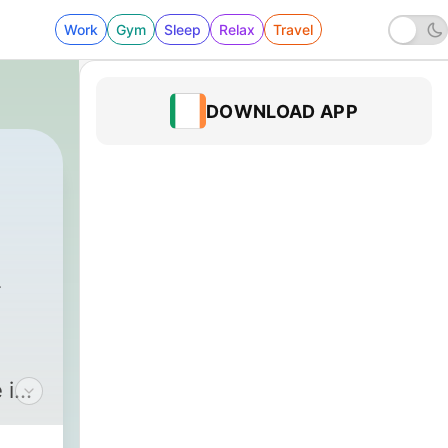
Work
Gym
Sleep
Relax
Travel
DOWNLOAD APP
 in
s