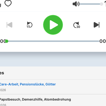
Asylrechts aus kirchlicher
Volume
Sicht; immer montags bis
freitags.
:00
00
es
Care-Arbeit, Pensionslücke, Götter
2026
Papstbesuch, Demenzhilfe, Atombedrohung
2026