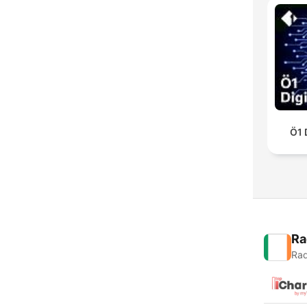
Ö1 
Ra
Rad