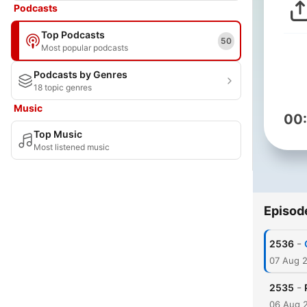
Podcasts
Top Podcasts
50
Most popular podcasts
Podcasts by Genres
18 topic genres
Music
00
Top Music
Most listened music
Episod
-
2536
07 Aug 
-
2535
06 Aug 