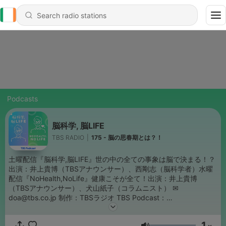
Podcasts
脳科学, 脳LIFE
TBS RADIO
|
175 - 脳の思春期とは？！
土曜配信『脳科学,脳LIFE』世の中の全ての事象は脳で決まる！？
出演：井上貴博（TBSアナウンサー）、西剛志（脳科学者）水曜
配信『NoHealth,NoLife』健康こそが全て！出演：井上貴博
（TBSアナウンサー）、犬山紙子（コラムニスト） ✉
doa@tbs.co.jp 制作：TBSラジオ TBS Podcast：
https://www.tbsradio.jp/podcast/
1