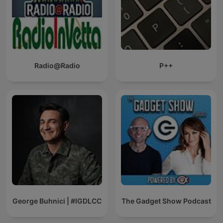
Radio@Radio
P++
George Buhnici | #IGDLCC
The Gadget Show Podcast