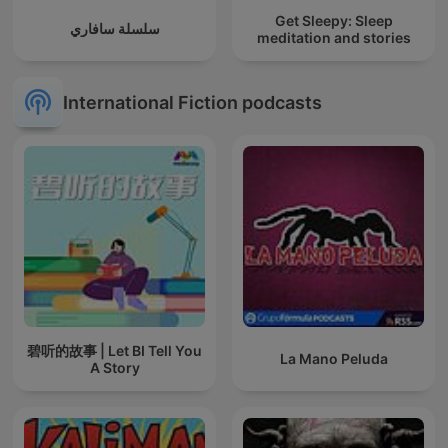
Get Sleepy: Sleep
سلسلة سافاري
meditation and stories
International Fiction podcasts
碧听的故事 | Let BI Tell You
La Mano Peluda
A Story