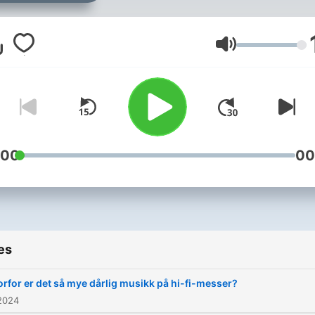
podcasten samles alle
journalistene i studio for å
snakke om alt innen lyd og
Volume
bilde.Språk: Norsk, svensk
dansk
:00
00
es
rfor er det så mye dårlig musikk på hi-fi-messer?
2024