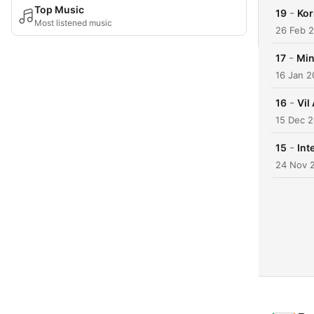
Top Music
-
19
Kor
Most listened music
26 Feb 
-
17
Min
16 Jan 
-
16
Vil
15 Dec 
-
15
Int
24 Nov 