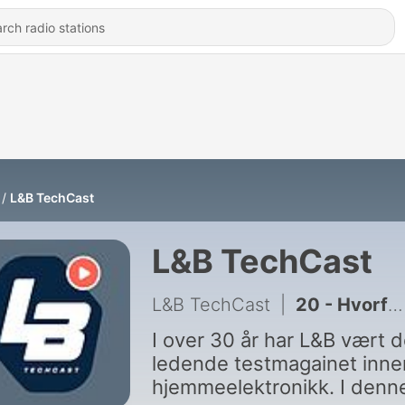
L&B TechCast
L&B TechCast
L&B TechCast
|
20 - Hvorfor er det så mye dårlig musikk på hi-fi-messer?
I over 30 år har L&B vært d
ledende testmagainet inne
hjemmeelektronikk. I denn