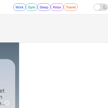
Work
Gym
Sleep
Relax
Travel
et
n
e