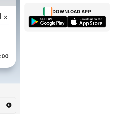
DOWNLOAD APP
1
x
 og
:00