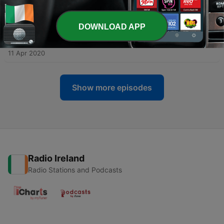
-
114
#112 Läkarpodden Special -Lyssnarfrågor!
26 Apr 2020
DOWNLOAD APP
-
113
#111. Läkarpodden Special -Prioriteringar - vem
ska få vård?
11 Apr 2020
Show more episodes
Radio Ireland
Radio Stations and Podcasts