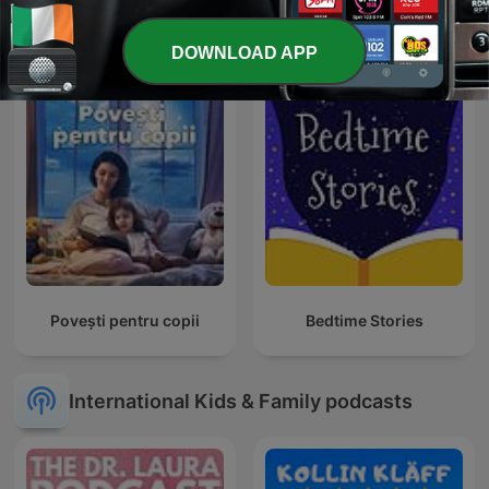
WHO ARE WE ? || AAA
Asking For a Parent
Talks ft. Raihan Hussain
DOWNLOAD APP
Povești pentru copii
Bedtime Stories
International Kids & Family podcasts