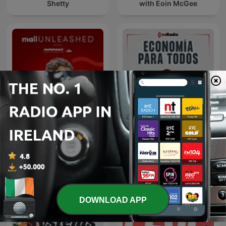
Shetty
with Eoin McGee
Mail Unleashed with Rory
Economía Para Todos
Sutherland
DOWNLOAD APP