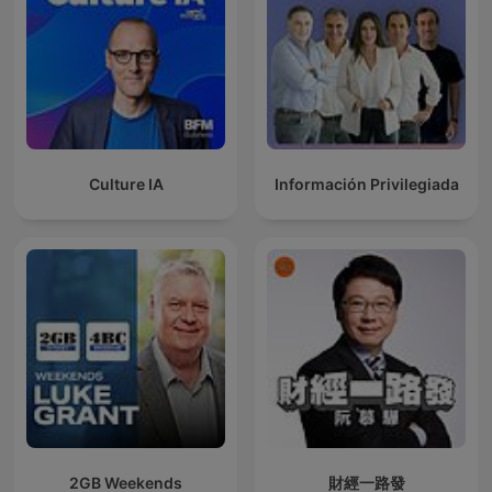
Culture IA
Información Privilegiada
2GB Weekends
財經一路發