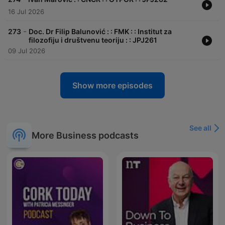
16 Jul 2026
-
273
Doc. Dr Filip Balunović : : FMK : : Institut za
filozofiju i društvenu teoriju : : JPJ261
09 Jul 2026
Show more episodes
See all
More Business podcasts