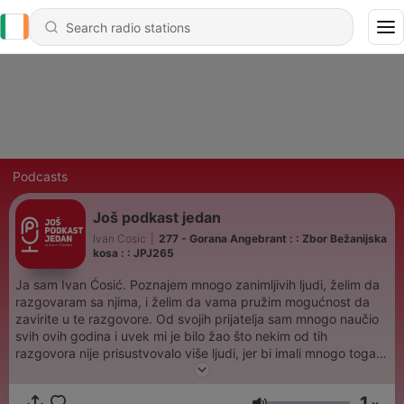
Podcasts
Još podkast jedan
Ivan Cosic
|
277 - Gorana Angebrant : : Zbor Bežanijska
kosa : : JPJ265
Ja sam Ivan Ćosić. Poznajem mnogo zanimljivih ljudi, želim da
razgovaram sa njima, i želim da vama pružim mogućnost da
zavirite u te razgovore. Od svojih prijatelja sam mnogo naučio
svih ovih godina i uvek mi je bilo žao što nekim od tih
razgovora nije prisustvovalo više ljudi, jer bi imali mnogo toga
da čuju. To želim da ispravim ovim podkastom. Već dvadeset
godina se bavim dizajnom, marketingom i raznim drugim
1