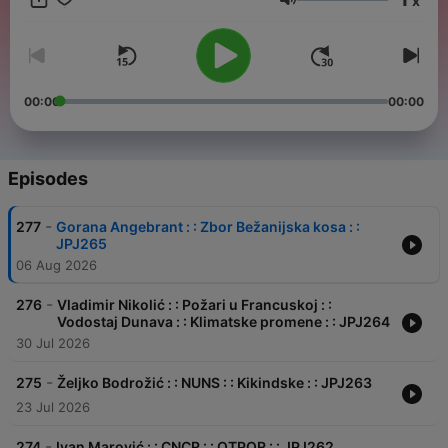
x
stvarima. Od 2013. godine organizovao sam konferenciju
Volume
wwvrsac pod sloganom Živi lokalno radi globalno, gde sam
pomogao da se ispriča preko 60 uspešnih priča.
00:00
00:00
Episodes
-
277
Gorana Angebrant : : Zbor Bežanijska kosa : :
JPJ265
06 Aug 2026
-
276
Vladimir Nikolić : : Požari u Francuskoj : :
Vodostaj Dunava : : Klimatske promene : : JPJ264
30 Jul 2026
-
275
Željko Bodrožić : : NUNS : : Kikindske : : JPJ263
23 Jul 2026
-
274
Ivan Marović : : CNCR : : OTPOR : : JPJ262