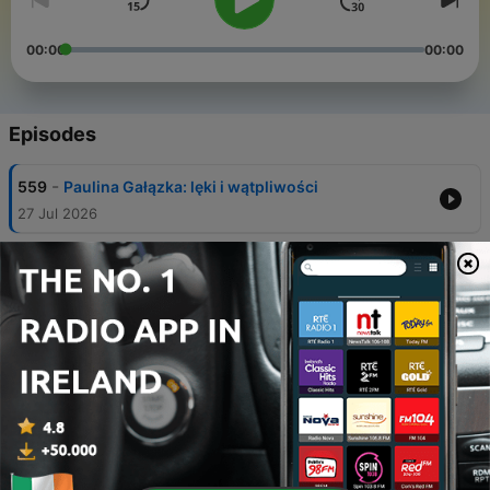
00:00
00:00
Episodes
-
559
Paulina Gałązka: lęki i wątpliwości
27 Jul 2026
-
558
Wojciech Baranowski. Podniosłem obrączkę i
powiedziałem: od dziś nie piję
20 Jul 2026
-
557
Dwa Kilo Mózgu: Kasia Gandor i pies Sabinka,
oraz Maciek Szczerba i samotny trek przez USA
13 Jul 2026
-
556
Jak starzeć się w dobrym zdrowiu.
Fizjoterapeuta Marek Purczyński
06 Jul 2026