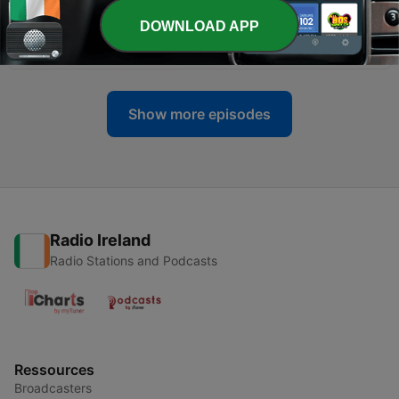
-
555
Samiec Beta: przeglądając się w Filipe Chajzerze
DOWNLOAD APP
przeglądamy się w Polsce
03 Jul 2026
Show more episodes
Radio Ireland
Radio Stations and Podcasts
Ressources
Broadcasters