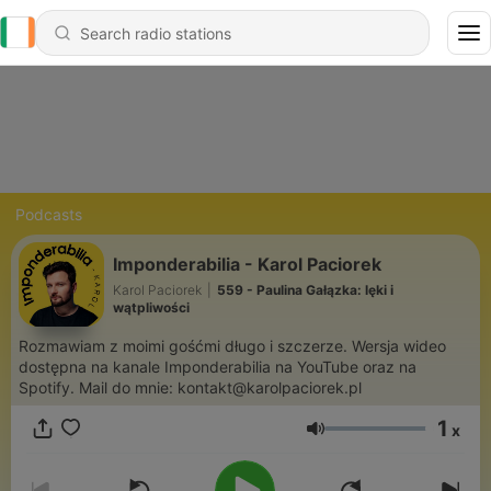
Podcasts
Imponderabilia - Karol Paciorek
Karol Paciorek
|
559 - Paulina Gałązka: lęki i
wątpliwości
Rozmawiam z moimi gośćmi długo i szczerze. Wersja wideo
dostępna na kanale Imponderabilia na YouTube oraz na
Spotify. Mail do mnie: kontakt@karolpaciorek.pl
1
x
Volume