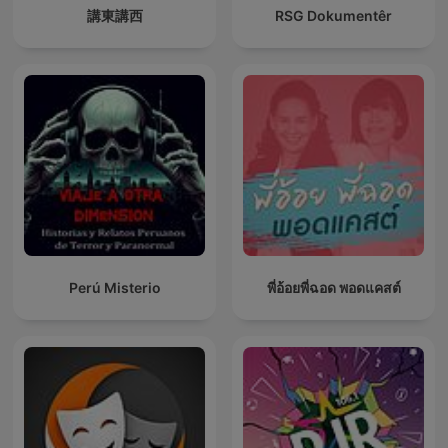
講東講西
RSG Dokumentêr
Perú Misterio
พี่อ้อยพี่ฉอด พอดแคสต์