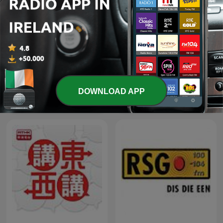
DOWNLOAD APP
Čestmír Strakatý
Espen Lee Usensurert