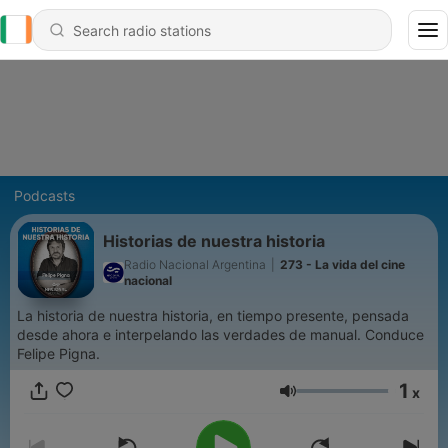
Podcasts
Historias de nuestra historia
Radio Nacional Argentina
|
273 - La vida del cine
nacional
La historia de nuestra historia, en tiempo presente, pensada
desde ahora e interpelando las verdades de manual. Conduce
Felipe Pigna.
1
x
Volume