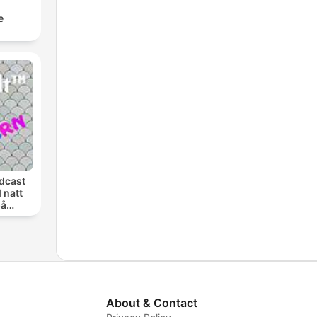
e
dcast
 natt
på
en
About & Contact