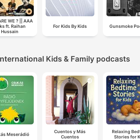
RE WE ? || AAA
ks ft. Raihan
For Kids By Kids
Gunsm
Hussain
International Kids & Family podcasts
Cuentos y Más
Relaxing Bed
ás Meserádió
Cuentos
Stories for 