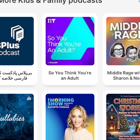
More Kids & Family podcasts
بی‌پ
So You Think You're
Middle Rage wi
فارسی خلاصه ک
an Adult
Sharon & N