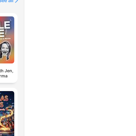
See all
th Jen,
orma