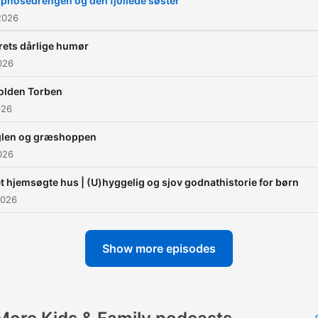
pnosedrengen og den fjollede søster
både at læse og lytte til
2026
historierne.
rets dårlige humør
026
olden Torben
026
len og græshoppen
026
t hjemsøgte hus | (U)hyggelig og sjov godnathistorie for børn
2026
Show more episodes