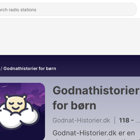
Godnathistorier for børn
Godnathistorier
for børn
Godnat-Historier.dk
|
118 - Hypnosedrengen og den fjollede søster
Godnat-Historier.dk er en