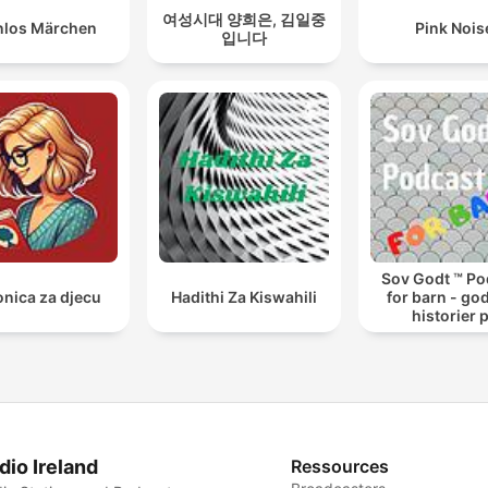
여성시대 양희은, 김일중
nlos Märchen
Pink Nois
입니다
Sov Godt ™ Po
onica za djecu
Hadithi Za Kiswahili
for barn - god
historier 
sengekant
dio Ireland
Ressources