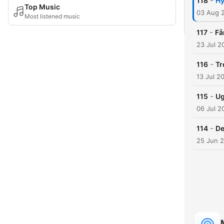
-
118
Hy
Top Music
03 Aug 
Most listened music
-
117
Få
23 Jul 2
-
116
Tr
13 Jul 2
-
115
Ug
06 Jul 2
-
114
De
25 Jun 