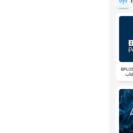
‌BPLUS لاس پادکست
تاب