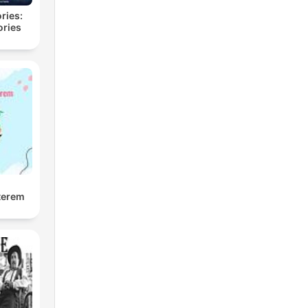
ries:
ories
kterem