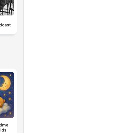
oke Podcast
time
Kids