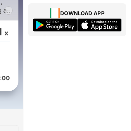
,
g af
DOWNLOAD APP
sse
1
x
rne
at
r
:00
ing
d på
d for