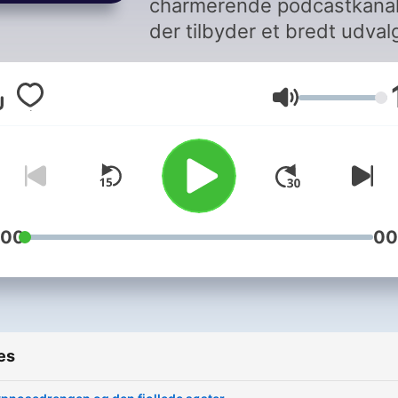
charmerende podcastkanal
der tilbyder et bredt udval
godnathistorier til børn. Di
historier, som spænder fra
Volume
klassiske eventyr til mode
fortællinger, er perfekte til 
skabe en rolig og hyggelig
stemning inden sengetid.
Kanalen er et ideelt valg fo
forældre, der ønsker at
:00
00
introducere deres børn for
glæden ved historiefortæll
og stimulere deres fantasi.
Med en blanding af indhol
es
hjemmesiden og YouTube-
kanalen, er der rig mulighe