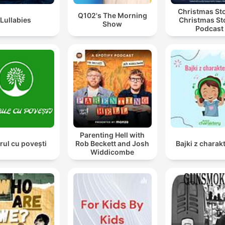
Christmas Sto
Q102's The Morning
Lullabies
Christmas St
Show
Podcast
Parenting Hell with
rul cu povești
Rob Beckett and Josh
Bajki z chara
Widdicombe