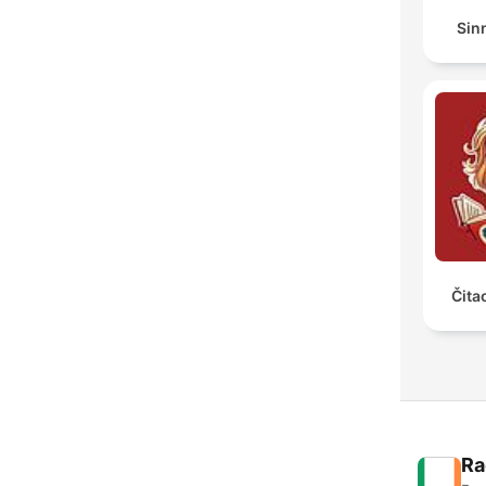
Sin
Čita
Ra