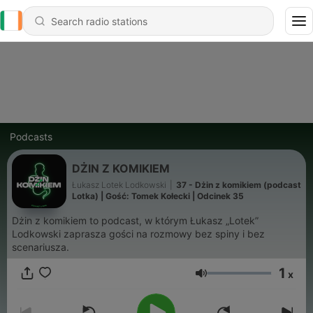
Podcasts
DŻIN Z KOMIKIEM
Łukasz Lotek Lodkowski
|
37 - Dżin z komikiem (podcast
Lotka) | Gość: Tomek Kołecki | Odcinek 35
Dżin z komikiem to podcast, w którym Łukasz „Lotek”
Lodkowski zaprasza gości na rozmowy bez spiny i bez
scenariusza.
1
x
Volume