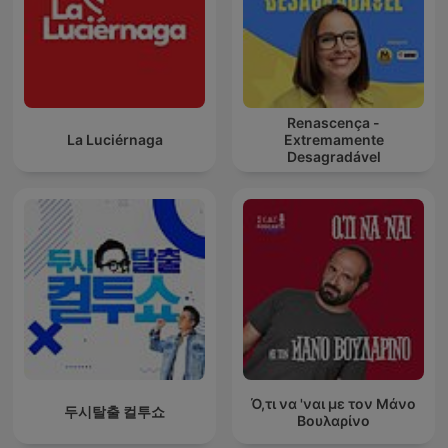
Renascença -
La Luciérnaga
Extremamente
Desagradável
Ό,τι να 'ναι με τον Μάνο
두시탈출 컬투쇼
Βουλαρίνο