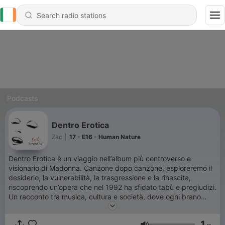
Podcasts
Dentro Erotica
Zac
|
17 - E16 - Human Nature
Dentro Erotica è un viaggio nell’album più controverso e
visionario di Madonna. Canzone dopo canzone, esploreremo il
desiderio, la vulnerabilità, la trasgressione e la rinascita,
riscoprendo un’opera che nel 1992 ha sfidato tabù e pregiudizi.
Un racconto tra musica, cultura e società, dove ogni brano
diventa un capitolo delle sfaccettature dell’amore — nelle sue
ombre e nella sua luce.
1