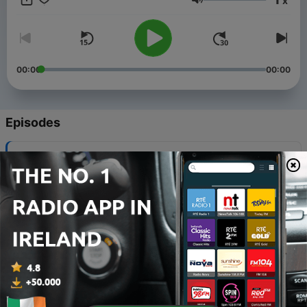
x
Volume
00:00
00:00
Episodes
-
17
E16 - Human Nature
16 Dec 2025
-
16
E15 - Justify my Love
16 Dec 2025
-
15
E14 - Secret Garden
08 Dec 2025
-
14
E12 - In this Life
02 Dec 2025