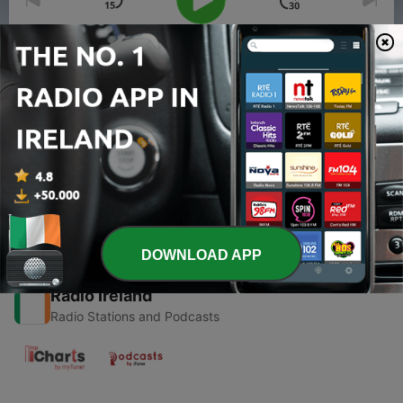
00:00
00:00
Episodes
-
1
Vamos aprender a conversar em inglês
01 Feb 2021
DOWNLOAD APP
Radio Ireland
Radio Stations and Podcasts