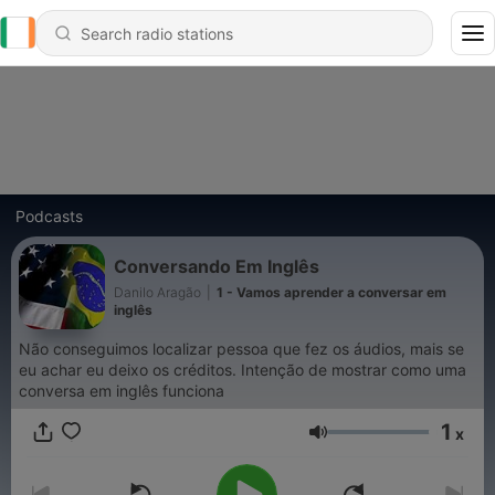
Podcasts
Conversando Em Inglês
Danilo Aragão
|
1 - Vamos aprender a conversar em
inglês
Não conseguimos localizar pessoa que fez os áudios, mais se
eu achar eu deixo os créditos. Intenção de mostrar como uma
conversa em inglês funciona
1
x
Volume