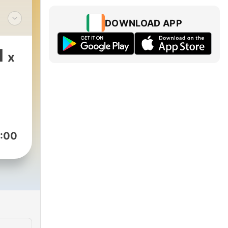
DOWNLOAD APP
s,
vous
1
x
de
:00