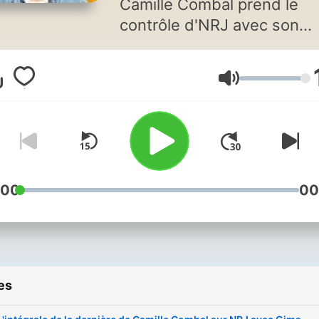
Camille Combal prend le
contrôle d'NRJ avec son
équipe en direct. Anecdote
jeux, et invités, abonnez-
Volume
et retrouvez les meilleurs
moments et les intégrales 
l’émission.
:00
00
es