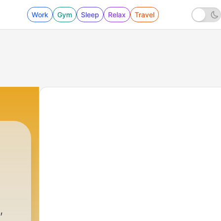
Work
Gym
Sleep
Relax
Travel
,