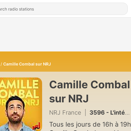
Camille Combal sur NRJ
Camille Combal
sur NRJ
NRJ France
|
3596 - L'intégrale de la dernière de Camille Combal sur NRJ avec Gims
Tous les jours de 16h à 19h