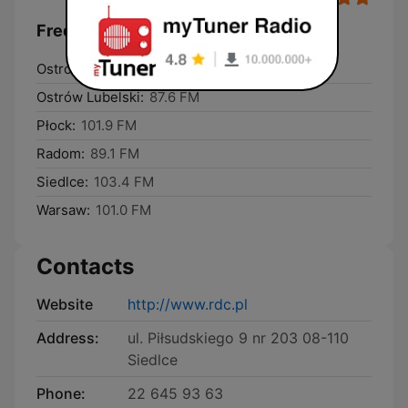
Frequencies Radio Dla Ciebie:
Ostrołęka:
100.8 FM
Ostrów Lubelski:
87.6 FM
Płock:
101.9 FM
Radom:
89.1 FM
Siedlce:
103.4 FM
Warsaw:
101.0 FM
Contacts
Website
http://www.rdc.pl
Address:
ul. Piłsudskiego 9 nr 203 08-110
Siedlce
Phone:
22 645 93 63