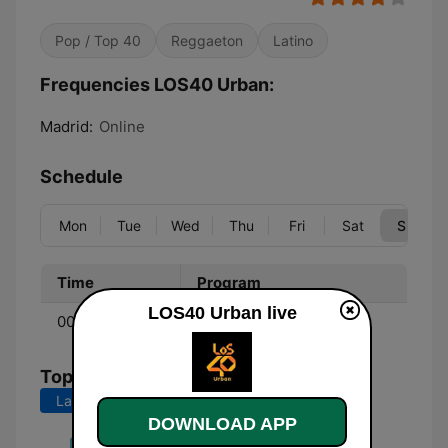
Pop / Top 40
Reggaeton
Latino
Frequencies LOS40 Urban:
Madrid:
Online
Schedule
Mon
Tue
Wed
Thu
Fri
Sat
Sun
Time
Program
LOS40 Urban live
00:00 - 23:59
Fórmula La Ke Buena
Top Songs
Last 7 days
Last 30 days
DOWNLOAD APP