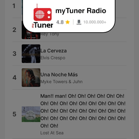
4+
1
Omar Courtz
Hoy
2
Rey Tony
La Cerveza
3
Elvis Crespo
Una Noche Más
4
Myke Towers & Juhn
Man!! man! Oh! Oh! Oh! Oh! Oh! Oh!
Oh! Oh! Oh! Oh! Oh! Oh! Oh! Oh! Oh!
Oh! Oh! Oh! Oh! Oh! Oh! Oh! Oh! Oh!
5
Oh! Oh! Oh! Oh! Oh! Oh! Oh! Oh! Oh!
Oh! Oh!
Lost At Sea