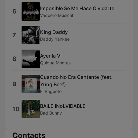
Imposible Se Me Hace Olvidarte
6
Vaquero Musical
King Daddy
7
Daddy Yankee
Ayer la VI
8
Quique Montes
Cuando No Era Cantante (feat.
9
Yung Beef)
El Bogueto
BAILE INoLVIDABLE
10
Bad Bunny
Contacts