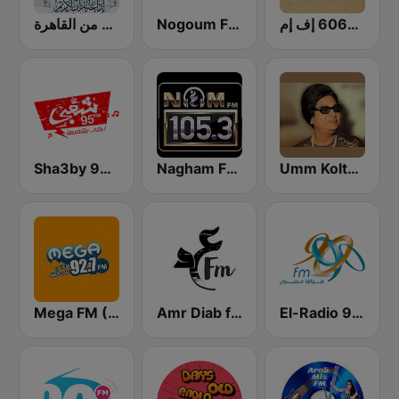
راديو 6060 إف إم
Nogoum FM 100.6 (نجوم فم)
إذاعة القرآن الكريم من القاهرة
Sha3by 95 FM
Nagham FM 105.3 (نغم إف إم)
Umm Kolthoum راديو أم كلثوم
El-Radio‎ 9090 (الراديو٩٠٩٠)
Amr Diab fm عمرو دياب
Mega FM (ميجا إف إم)