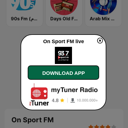
90s Fm (تسعينات اف ام)
Days Old FM
Arab Mix Drama
On Sport FM live
DOWNLOAD APP
On Sport FM