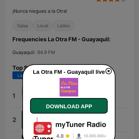
¡Nunca niegues a la Otra!
Salsa
Local
Latino
Frequencies La Otra FM - Guayaquil:
Guayaquil:
94.9 FM
Top Songs
La Otra FM - Guayaquil live
Last 7 days
Last 30 days
La Cumbia Colombiana
1
Invasion Colombiana
DOWNLOAD APP
BadBounce
2
Piloco