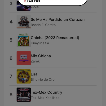
2026
3
2026
Se Me Ha Perdido un Corazon
4
Banda El Cerrito
Chicha (2023 Remastered)
5
Huayucaltia
Mix Chicha
6
Zarek
Esa
7
Binomio de Oro
Tex-Mex Country
8
Tex-Mex Kadillaks