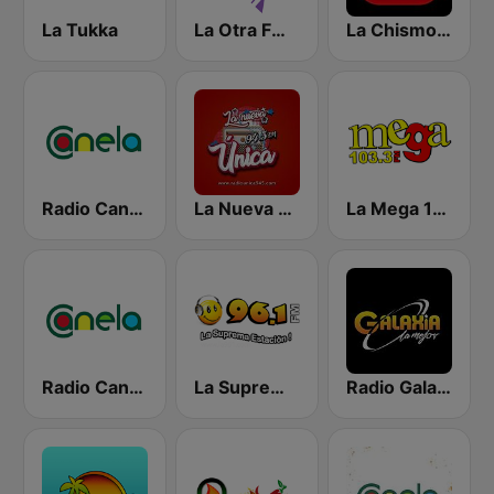
La Tukka
La Otra FM - Quito
La Chismosa 104.1
Radio Canela Guayas
La Nueva Unica 94.5 FM
La Mega 103.3 FM
Radio Canela Azuay
La Suprema Estacion 96.1 FM
Radio Galaxia