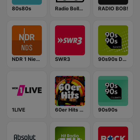
80s80s
Radio Bollerwagen
RADIO BOB!
NDR 1 Niedersachsen
SWR3
90s90s Dance
1LIVE
60er Hits - von 80er 90er OLDIE ANTENNE
90s90s